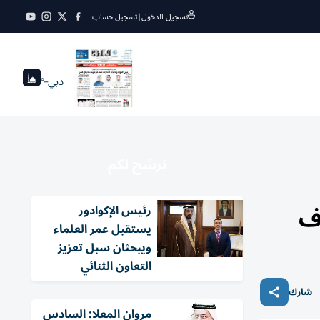
تسجيل الدخول
|
تسجيل حساب
دبي
--°
نرشح لكم
رف
رئيس الإكوادور
يستقبل عمر العلماء
ويبحثان سبل تعزيز
التعاون الثنائي
شارك
مروان المعلا: السادس