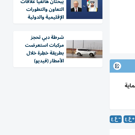
يبحثان هاتفياً علاقات
التعاون والتطورات
الإقليمية والدولية
شرطة دبي تحجز
مركبات استعرضت
بطريقة خطِرة خلال
الأمطار (فيديو)
ماية