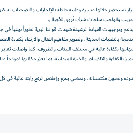
عتزاز نستحضر خلالها مسيرة وطنية حافلة بالإنجازات والتضحيات، سطّر
تدريب والواجب ساحات شرف تُروى للأجيال.
لقوات المسلحة، أنه بدعم وتوجيهات القيادة الرشيدة شهدت قواتنا البرية تطوراً نوعياً في 
ة بالتقنيات الحديثة، وتطوير مفاهيم القتال والارتقاء بكفاءة العنص
مهامها بكفاءة عالية في مختلف البيئات والظروف، كما واصلت تعزيز 
ميز بالكفاءة والانضباط والخبرة الميدانية، بما يعزز مكانتها نموذجاً مت
دوده ونصون مكتسباته، ونمضي بعزم وإخلاص لرفع رايته عالية في كل