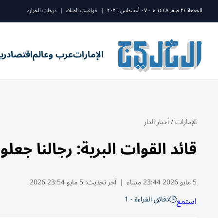
الجمعة ٢٤ صفر ١٤٤٨ ه - ٠٧ أغسطس ٢٠٢٦
|
مواقيت الصلاة
|
درجات الحرارة
الإمارات
عرب وعالم
اقتصاد
ري
الإمارات
/
أخبار الدار
قائد القوات البرية: رجالنا ج
5 مايو 2026 23:44 مساء
|
آخر تحديث:
5 مايو 23:54 2026
دقائق القراءة - 1
استمع