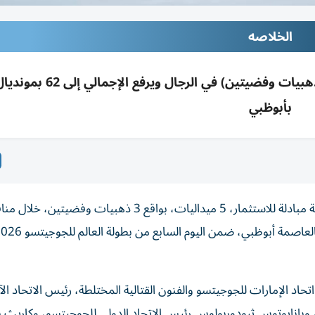
الخلاصه
بأبوظبي
أحرز لاعبو منتخب الإمارات الوطني للجوجيتسو، برعاية شركة مبادلة للاستثمار، 5 ميداليات، بواقع 3 ذهبيات
د الإمارات للجوجيتسو والفنون القتالية المختلطة، رئيس الاتحاد ال
 وبانايوتوس ثيودوربولوس رئيس الاتحاد الدولي للجوجيتسو، وكاريث ب