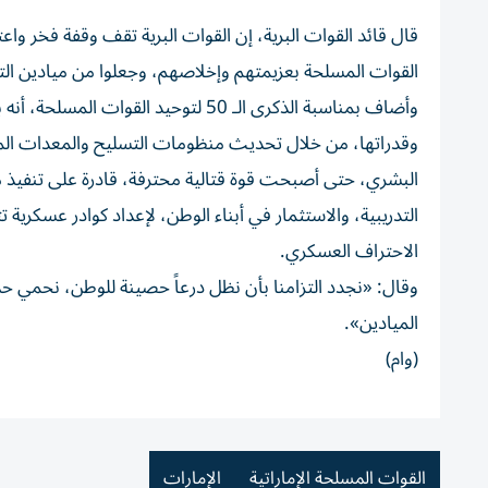
قال قائد القوات البرية، إن القوات البرية تقف وقفة فخر وا
القوات المسلحة بعزيمتهم وإخلاصهم، وجعلوا من ميادين ال
وأضاف بمناسبة الذكرى الـ 50 لتوحيد ا
وقدراتها، من خلال تحديث منظومات التسليح والمعدات المدمج
البشري، حتى أصبحت قوة قتالية محترفة، قادرة على تنفيذ 
التدريبية، والاستثمار في أبناء الوطن، لإعداد كوادر عسكرية تت
الاحتراف العسكري.
وقال: «نجدد التزامنا بأن نظل درعاً حصينة للوطن، نحمي ح
الميادين».
(وام)
القوات المسلحة الإماراتية
الإمارات