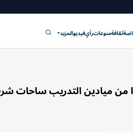
اضة
ثقافة
منوعات
رأي
فيديو
المزيد
علوا من ميادين التدريب ساحات ش