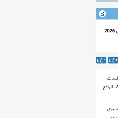
منتخب الإمارات للجوجيتسو يحرز 5 ميداليات (3 ذهبيات وفضيتين) في الرجال ويرفع الإجمالي إلى 62 بمونديال 2026
 وفضيتين، خلال منافسات
الرجال في فئة الكبار التي أقيمت، الجمعة، في مبادلة أرينا بالعاصمة أبوظبي، ضمن اليوم السابع من بطولة العالم للجوجيتسو 2026، لترتفع
آسيوي
راون