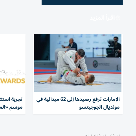
اقرأ المزيد
الإمارات ترفع رصيدها إلى 62 ميدالية في
تجربة استث
مونديال الجوجيتسو
موسم «الم