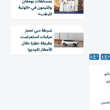
بمسابقات بومعان
والليمون في «الوثبة
للرطب»
شرطة دبي تحجز
مركبات استعرضت
بطريقة خطِرة خلال
الأمطار (فيديو)
ايو
نه
لحصين