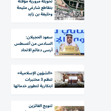
تحويلة مرورية مؤقتة
بتقاطع شارعَي مليحة
وخليفة بن زايد
سعود الحجيلان:
السادس من أغسطس
أرسى دعائم الاتحاد
«الشؤون الإسلامية»
تنظم 3 مختبرات
ابتكارية لتطوير خدماتها
تتويج الفائزين