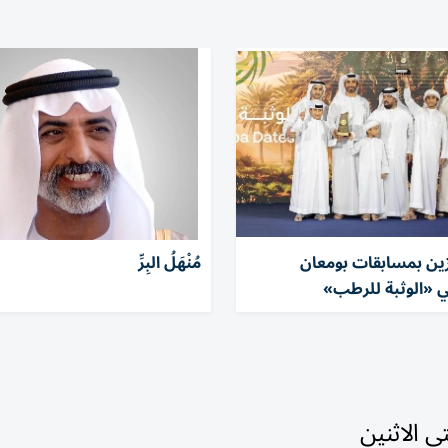
ئزين بمسابقات بومعان
مُنْهَلُ البِرِّ
ي «الوثبة للرطب»
 الاثنين