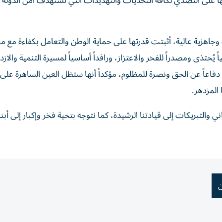
رتها على التصدي لكافة التحديات والتهديدات التي تستهدف أمن الدولة
وجاهزية عالية، أثبتت قدرتها على حماية الوطن والتعامل بكفاءة مع 
ُحتذى ومصدراً للفخر والاعتزاز، ورافداً أساسياً لمسيرة التنمية والازد
فاعاً عن الحق ونصرة للمظلوم، مؤكداً أنها ستظل العين الساهرة على
المزدهر.
 والتبريكات إلى قيادتنا الرشيدة، كما نتوجه بتحية فخر وإكبار إلى أبناء
ن