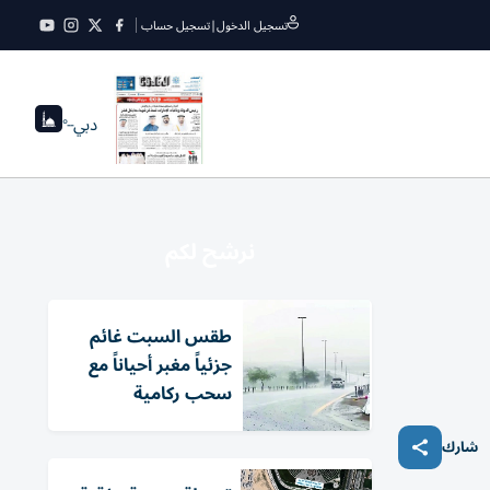
تسجيل الدخول
|
تسجيل حساب
دبي
--°
نرشح لكم
طقس السبت غائم
جزئياً مغبر أحياناً مع
سحب ركامية
شارك