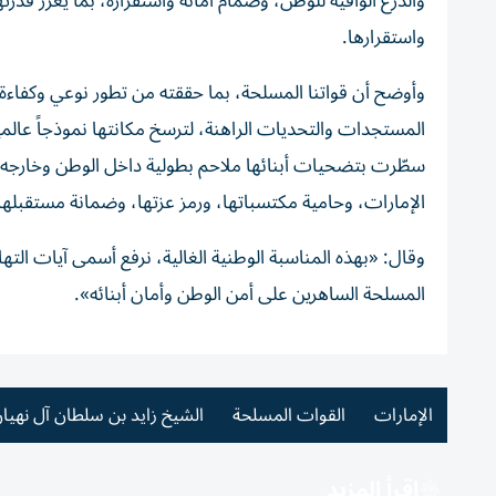
والدرع الواقية للوطن، وصمام أمانه واستقراره، بما يعزز قد
واستقرارها.
وأوضح أن قواتنا المسلحة، بما حققته من تطور نوعي وكفاءة 
المستجدات والتحديات الراهنة، لترسخ مكانتها نموذجاً عالمياً ي
سطّرت بتضحيات أبنائها ملاحم بطولية داخل الوطن وخارجه د
الإمارات، وحامية مكتسباتها، ورمز عزتها، وضمانة مستقبلها 
وقال: «بهذه المناسبة الوطنية الغالية، نرفع أسمى آيات التهاني
المسلحة الساهرين على أمن الوطن وأمان أبنائه».
الإمارات
القوات المسلحة
الشيخ زايد بن سلطان آل نهيا
اقرأ المزيد