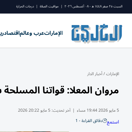
السبت ٢٥ صفر ١٤٤٨ ه - ٠٨ أغسطس ٢٠٢٦
|
مواقيت الصلاة
|
درجات الحرارة
الإمارات
عرب وعالم
اقتصاد
ري
الإمارات
/
أخبار الدار
مروان المعلا: قواتنا المسلحة
5 مايو 2026 19:44 مساء
|
آخر تحديث:
5 مايو 20:22 2026
دقائق القراءة - 1
استمع