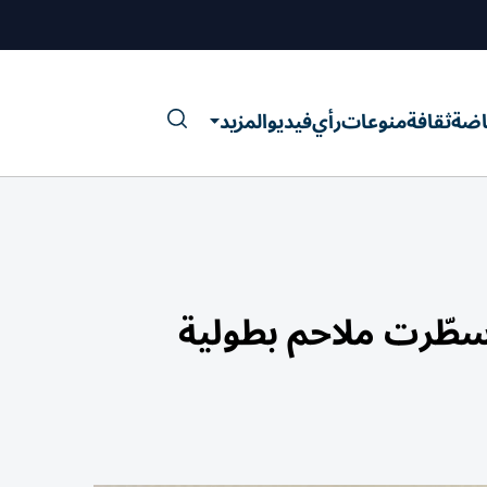
اضة
ثقافة
منوعات
رأي
فيديو
المزيد
 سطّرت ملاحم بطولية