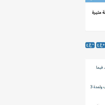
ة ورياح نشطة مثيرة
 فيما
وتوقع المركز الوطني للأرصاد استمرار الأمطار على بعض المناطق الشرقية والجنوبية تمتد على بعض المناطق الداخلية اليوم السبت ولمدة 3