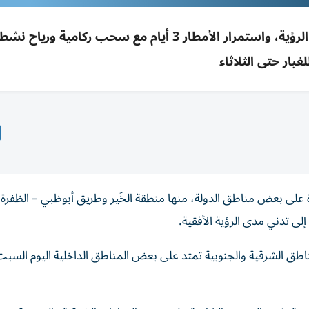
أمطار متوسطة إلى غزيرة وعواصف رملية خفّضت الرؤية، واستمرار الأمطار 3 أيام مع سحب ركامي
لغبار حتى الثلاثاء
لى بعض مناطق الدولة، منها منطقة الخَير وطريق أبوظبي – الظفرة،
ى تدني مدى الرؤية الأفقية.