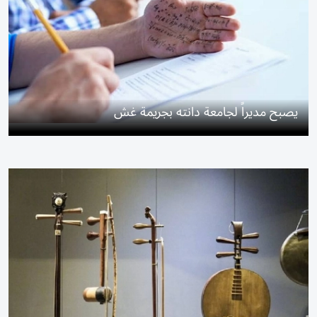
يصبح مديراً لجامعة دانته بجريمة غش