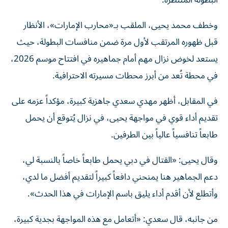
البطولة المنتظرة.
وخطف محمد يحيى، الملقب بـ«محارب الإمارات»، الأنظار
قبل ظهوره المرتقب لأول مرة ضمن منافسات البطولة، حيث
يستعد لخوض نزال مهم أمام جماهيره في افتتاح موسم 2026،
في محطة تُعد من أبرز محطات مسيرته الاحترافية.
في المقابل، أظهر مهدي سعدي جاهزية كبيرة، مؤكداً عزمه على
تقديم أداء قوي في مواجهة يحيى، في نزال يُتوقع أن يحمل
طابعاً تنافسياً عالياً بين الطرفين.
وقال يحيى: «القتال في دبي يحمل طابعاً خاصاً بالنسبة لي،
دعم الجماهير هنا يمنحني دافعاً كبيراً لتقديم أفضل ما لدي،
وأتطلع لأن أقدم أداء يليق باسم الإمارات في هذا الحدث».
من جانبه، قال سعدي: «أتعامل مع هذه المواجهة بجدية كبيرة،