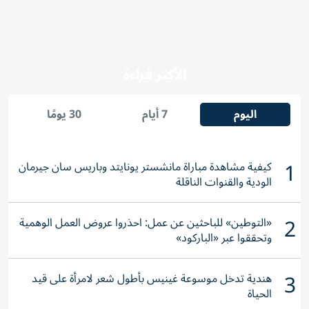
الأكثر قراءة
اليوم
7 أيام
30 يومًا
1
كيفية مشاهدة مباراة مانشستر يونايتد وباريس سان جيرمان
الودية والقنوات الناقلة
2
«التوطين» للباحثين عن عمل: احذروا عروض العمل الوهمية
وتحققوا عبر «الباركود»
3
هندية تدخل موسوعة غينيس بأطول شعر لامرأة على قيد
الحياة