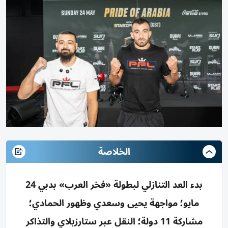
الخلاصة
بدء العد التنازلي لبطولة «فخر العرب» بدبي 24
مايو؛ مواجهة يحيى وسعدي وظهور الحمادي؛
مشاركة 11 دولة؛ النقل عبر ستارزبلاي والتذاكر