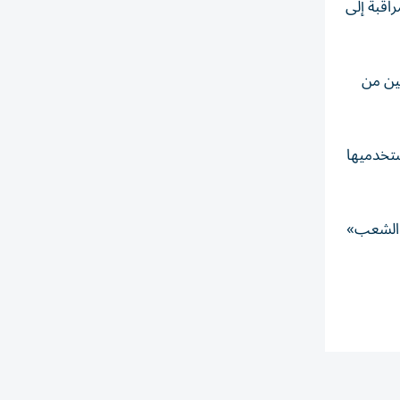
راقبة إلى
ين من
ستخدميها
ن الشعب»