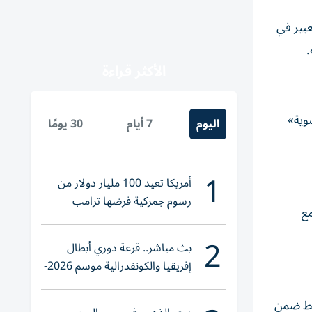
عبير في
.
الأكثر قراءة
وية»
اليوم
7 أيام
30 يومًا
1
أمريكا تعيد 100 مليار دولار من
رسوم جمركية فرضها ترامب
مع
2
بث مباشر.. قرعة دوري أبطال
إفريقيا والكونفدرالية موسم 2026-
2027
وسط ضمن