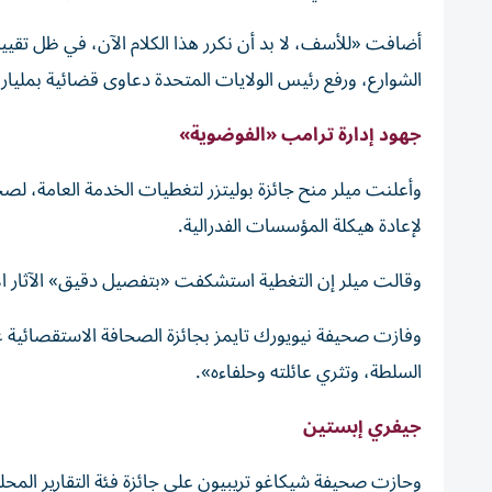
أضافت «للأسف، لا بد أن نكرر هذا الكلام الآن، في ظل تقيي
الشوارع، ورفع رئيس الولايات المتحدة دعاوى قضائية بمليار
جهود إدارة ترامب «الفوضوية»
وأعلنت ميلر منح جائزة بوليتزر لتغطيات الخدمة العامة، ل
لإعادة هيكلة المؤسسات الفدرالية.
وقالت ميلر إن التغطية استشكفت «بتفصيل دقيق» الآثار الإ
وفازت صحيفة نيويورك تايمز بجائزة الصحافة الاستقصائية
السلطة، وتثري عائلته وحلفاءه».
جيفري إبستين
وحازت صحيفة شيكاغو تريبيون على جائزة فئة التقارير المح