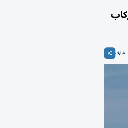
كاب
شارك