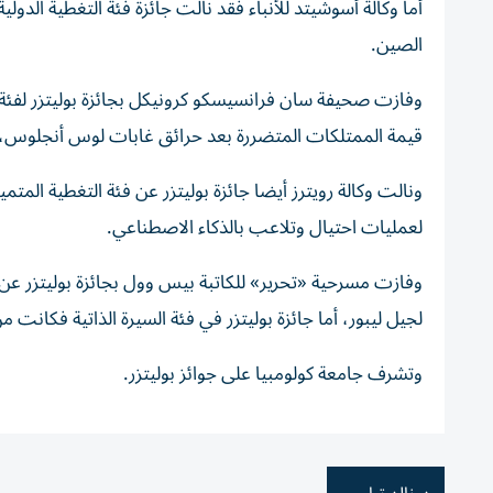
أما وكالة أسوشيتد للأنباء فقد نالت جائزة فئة التغطية الدولي
الصين.
وفازت صحيفة سان فرانسيسكو كرونيكل بجائزة بوليتزر لفئة
قيمة الممتلكات المتضررة بعد حرائق غابات لوس أنجلوس، وع
ونالت وكالة رويترز أيضا جائزة بوليتزر عن فئة التغطية الم
لعمليات احتيال وتلاعب بالذكاء الاصطناعي.
وفازت مسرحية «تحرير» للكاتبة بيس وول بجائزة بوليتزر عن ف
لجيل ليبور، أما جائزة بوليتزر في فئة السيرة الذاتية فكانت 
وتشرف جامعة كولومبيا على جوائز بوليتزر.