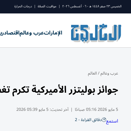
الخميس ٢٣ صفر ١٤٤٨ ه - ٠٦ أغسطس ٢٠٢٦
|
مواقيت الصلاة
|
درجات الحرارة
الإمارات
عرب وعالم
اقتصاد
ري
عرب وعالم
/
العالم
جوائز بوليتزر الأميركية تكر
5 مايو 2026 05:16 صباحًا
|
آخر تحديث:
5 مايو 05:39 2026
دقائق القراءة - 2
استمع