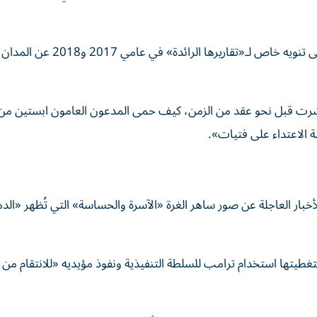
وحصلت جولي ك. براون، مراسلة صحيفة ميامي هيرالد، على تنويه خاص لـ«تقار
ُشرت قبل نحو عقد من الزمن، كيف حمى المدعون العامون ابستين من
ة الاعتداء على فتيات».
بار العاجلة عن صور ساهر الغرة «الآسرة والحساسة» التي تُظهر «الدم
لتغطيتها استخدام ترامب للسلطة التنفيذية ونفوذ مؤيديه «للانتقام من