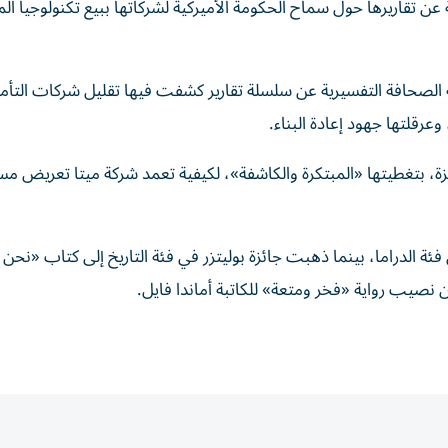
ة عن تقاريرها حول سماح الحكومة الأميركية لشركاتها ببيع تكنولوجيا الم
 الصحافة التفسيرية عن سلسلة تقارير كشفت فيها تقليل شركات التأم
رقلتها جهود إعادة البناء.
تميزة، بتغطيتها «المبتكرة والكاشفة»، لكيفية تعمد شركة ميتا تعريض م
ئة الدراما، بينما ذهبت جائزة بوليتزر في فئة التاريخ إلى كتاب «نح
من نصيب رواية «فخر ومتعة» للكاتبة أماندا فايل.