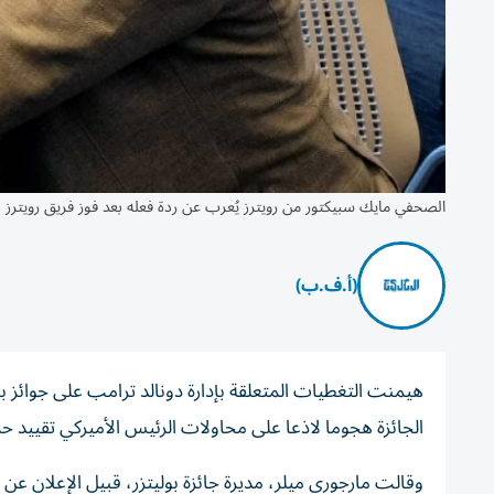
الصحفي مايك سبيكتور من رويترز يُعرب عن ردة فعله بعد فوز فريق رويترز بجائزة بوليتزر 
(أ.ف.ب)
هيمنت التغطيات المتعلقة بإدارة دونالد ترامب على جوائز بو
الجائزة هجوما لاذعا على محاولات الرئيس الأميركي تقييد حر
وقالت مارجوري ميلر، مديرة جائزة بوليتزر، قبيل الإعلان عن 