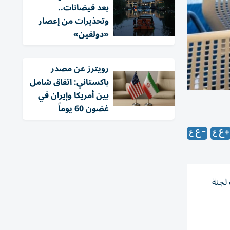
بعد فيضانات..
وتحذيرات من إعصار
«دولفين»
‏رويترز عن مصدر
باكستاني: اتفاق شامل
بين أمريكا وإيران في
غضون 60 يوماً
 لجنة