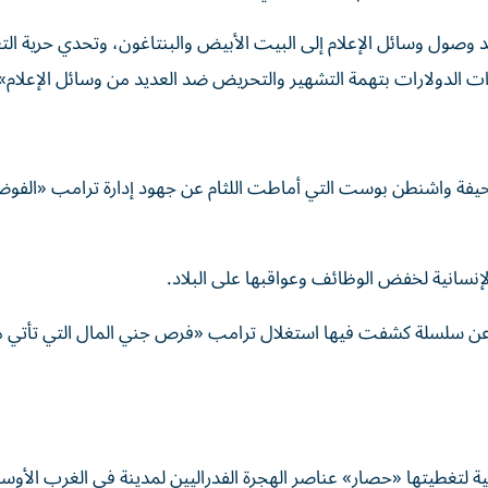
د وصول وسائل الإعلام إلى البيت الأبيض والبنتاغون، وتحدي حرية الت
ات الدولارات بتهمة التشهير والتحريض ضد العديد من وسائل الإعلام»
صحيفة واشنطن بوست التي أماطت اللثام عن جهود إدارة ترامب «الفوض
نسانية لخفض الوظائف وعواقبها على البلاد.
 عن سلسلة كشفت فيها استغلال ترامب «فرص جني المال التي تأتي 
لية لتغطيتها «حصار» عناصر الهجرة الفدراليين لمدينة في الغرب الأ