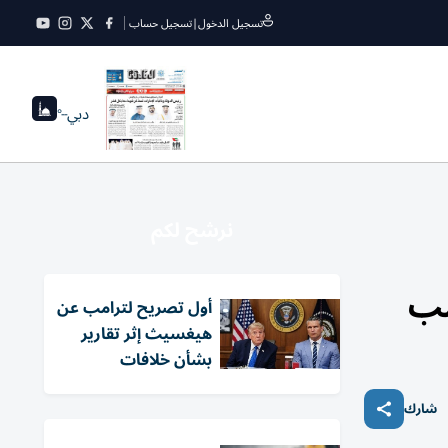
تسجيل الدخول
|
تسجيل حساب
دبي
--°
نرشح لكم
مب
أول تصريح لترامب عن
هيغسيث إثر تقارير
بشأن خلافات
شارك