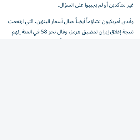
وأبدى أمريكيون تشاؤماً أيضاً حيال أسعار البنزين، التي ارتفعت
نتيجة إغلاق إيران لمضيق هرمز، وقال نحو 58 في المئة إنهم
يتوقعون أن تزداد أسعار البنزين سوءاً، بينما توقع 15 في المئة
فقط تحسنَّها.
وعلى الرغم من التأييد العام لترامب بين الجمهوريين فقد
انقسموا بشدة حول كيفية سير الحرب. ويوافق 80 في المئة من
الجمهوريين على أداء ترامب كرئيس، ويؤيد 66 في المئة تعامله
مع إيران. لكن 41 في المئة،​أي أقل من النصف، يعتقدون أن
الاستقرار في الشرق الأوسط سيتحسن خلال العام المقبل.
وجرى استطلاع رويترز/إبسوس عبر الإنترنت وجمع ردوداً من
4505 بالغين أمريكيين على مستوى البلاد. ويبلغ هامش الخطأ
فيه نقطتين مئويتين.