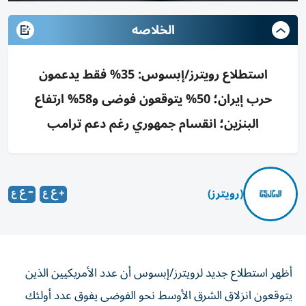
الخلاصه
استطلاع رويترز/إبسوس: 35% فقط يدعمون
حرب إيران؛ 50% يتوقعون فوضى و58% ارتفاع
البنزين؛ انقسام جمهوري رغم دعم ترامب
(رويترز)
أظهر استطلاع جديد لرويترز/إبسوس أن عدد الأمريكيين الذين
يتوقعون انزلاق الشرق الأوسط نحو الفوضى يفوق عدد أولئك
الذين يرون أن الحرب ستجلب المزيد من الاستقرار بمعدل ثلاثة