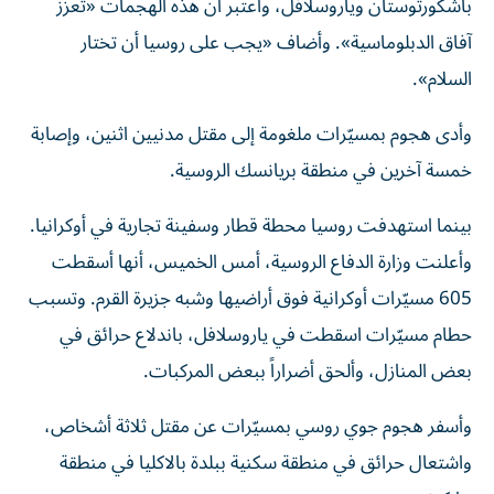
باشكورتوستان وياروسلافل، واعتبر أن هذه الهجمات «تعزّز
آفاق الدبلوماسية». وأضاف «يجب على روسيا أن تختار
السلام».
وأدى هجوم بمسيّرات ملغومة إلى مقتل مدنيين ​اثنين، وإصابة
خمسة ‌آخرين في منطقة بريانسك ‌الروسية.
بينما استهدفت روسيا محطة قطار وسفينة تجارية في أوكرانيا.
وأعلنت وزارة الدفاع الروسية، أمس الخميس، أنها أسقطت
605 مسيّرات أوكرانية فوق أراضيها وشبه جزيرة القرم. وتسبب
حطام مسيّرات اسقطت في ياروسلافل، باندلاع حرائق في
بعض المنازل، وألحق أضراراً ببعض المركبات.
وأسفر هجوم جوي روسي بمسيّرات عن مقتل ثلاثة أشخاص،
واشتعال حرائق في منطقة سكنية ببلدة بالاكليا في منطقة