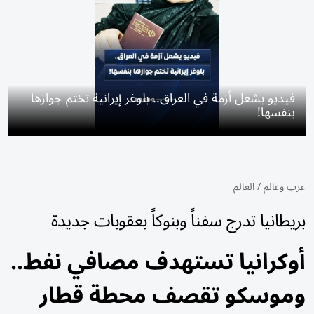
فيديو يشعل أزمة في العراق.. بلوغر إيرانية تختم جوازها
بنفسها!
عرب وعالم
/
العالم
بريطانيا تدرج سفناً وبنوكاً بعقوبات جديدة
أوكرانيا تستهدف مصافي نفط..
وموسكو تقصف محطة قطار