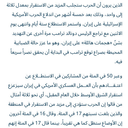
إلى واحد، وذلك بعد خمسة ‌أشهر من اندلاع الحرب الأمريكية
الإسرائيلية على إيران. واستمر الاستطلاع ستة أيام وانتهى يوم
الاثنين مع تراجع الرئيس دونالد ترامب مرة أخرى عن التهديد
بشنّ «هجمات هائلة» على إيران، ​وهو ما عزز حالة الضبابية
المحيطة بصراع توقع ترامب في البداية أن يحقق نصراً سريعاً
فيه.
وعبر 50 في المئة من المشاركين في الاستطــلاع عن
اعتـقـــادهم بأن العــمل ‌العسكري الأمريكي في إيران سيزعزع
استقرار الشرق الأوسط ‌خلال العام المقبل، أي نحو ثلاثة أمثال
من قالوا إن الحرب ستؤدي إلى مزيد من الاستقرار في المنطقة
والذين بلغت نسبتهم 17 في المئة. وقال 16 في المئة آخرون
إن الأوضاع ستظل كما هي تقريباً، بينما قال 17 في المئة إنهم
غير متأكدين أو لم يجيبوا على السؤال.