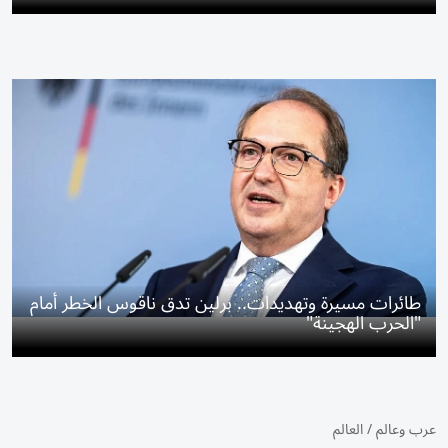
طائرات مسيرة وتهديدات.. برلين تدق ناقوس الخطر أمام
"الحرب الهجينة"
عرب وعالم
/
العالم