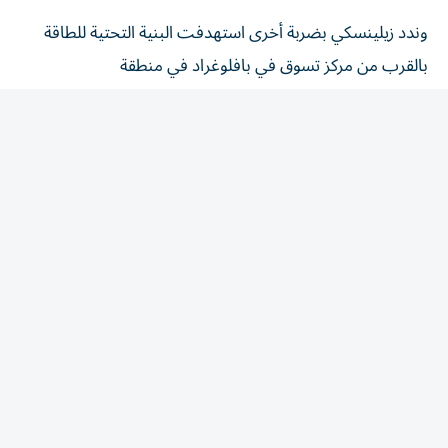
وندد زيلينسكي بضربة أخرى استهدفت البنية التحتية للطاقة
بالقرب من مركز تسوق في بافلوغراد في منطقة
دنيبروبيتروفسك (شرق وسط البلاد).
وقال إنّ تسعة أشخاص بينهم أربعة أطفال أُصيبوا في هذه
المدينة.
وأظهرت صور نُشرت مساء السبت على شبكات التواصل
الاجتماعي، مباني مشتعلة في ما يبدو أنّها منطقة تجارية.
وقال زيلينسكي إنّ روسيا تعتمد على "البالستي"، مشيرا إلى
إطلاق 61 صاروخا من أنواع مختلفة على بلاده هذا الأسبوع.
وأشار إلى "الحاجة للمزيد من الضغط، ومزيد من العقوبات ضد
روسيا، ومزيد من الدفاع الجوي لأوكرانيا".