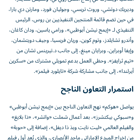
وديريك دوتشي، وروث تريسي، وجوليان فورد، ومارتن دي بارا،
في حين تضم قائمة المنتجين التنفيذيين بن روس، الرئيس
التنفيذي لـ «إيمج نيشن أبوظبي»، ورامي ياسين، ودان كاغان،
وأندرو تشايلدز، وتوم كوين، وريان فريسيا، وجيف دويتشمان،
وإيفا أوبراين، وبرايان مينغ، إلى جانب د.تيرينس تشان من
«تيم ثرايفز». وحظي العمل بدعم تمويلي مشترك من «سكرين
أيرلندا»، إلى جانب مشاركة شركة «تايلورد فيلمز».
استمرار التعاون الناجح
يواصل «هوكم» نهج التعاون الناجح بين «إيمج نيشن أبوظبي»
و«سبوكي بيكتشرز»، بعد أعمال شملت «واتشر»، «ذا بلايغ»
والفيلم العالمي «ليت نايت ويذ ذا ديفل»، إضافة إلى «حوبة»
من إخراج المبدع الإماراتي ماجد الأنصاري، والذي يُعد أول فيلم