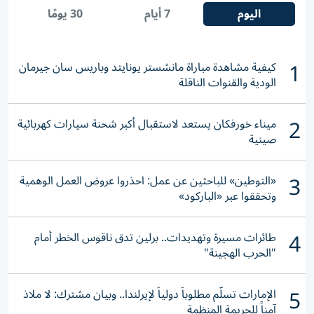
اليوم
7 أيام
30 يومًا
1
كيفية مشاهدة مباراة مانشستر يونايتد وباريس سان جيرمان
الودية والقنوات الناقلة
2
ميناء خورفكان يستعد لاستقبال أكبر شحنة سيارات كهربائية
صينية
3
«التوطين» للباحثين عن عمل: احذروا عروض العمل الوهمية
وتحققوا عبر «الباركود»
4
طائرات مسيرة وتهديدات.. برلين تدق ناقوس الخطر أمام
"الحرب الهجينة"
5
الإمارات تسلّم مطلوباً دولياً لإيرلندا.. وبيان مشترك: لا ملاذ
آمناً للجريمة المنظمة