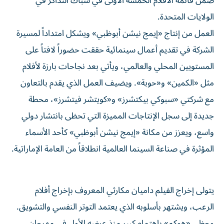
ضمن قائمة الأفلام الخمسة الأولى في شباك التذاكر في
الولايات المتحدة.
العمل من إنتاج «إيمج نيشن أبوظبي» ويشكل امتداداً لمسيرة
الشركة في تقديم أعمال سينمائية حققت حضوراً لافتاً على
المستويين المحلي والعالمي، ويأتي بعد نجاحات بارزة لأفلام
مثل «الكمين» و«حوبة». ويضيف العمل الذي يقدم بالتعاون
مع شركتي «سبوكي بيكتشرز» و«كويتشر فيتشرز»، محطة
جديدة إلى سجل الإنتاجات المميزة التي تحظى بانتشار دولي
واسع، ويعزز من مكانة «إيمج نيشن أبوظبي» كأحد الأسماء
المؤثرة في صناعة السينما العالمية انطلاقاً من العامة الإماراتية.
يتولى إخراج الفيلم داميان مكارثي المعروف بإخراج أفلام
الرعب، ويشتهر بأسلوبه الذي يعتمد التوتر النفسي والتشويق.
وحظي «هوكم» باهتمام كبير منذ عرضه الأول في مهرجان