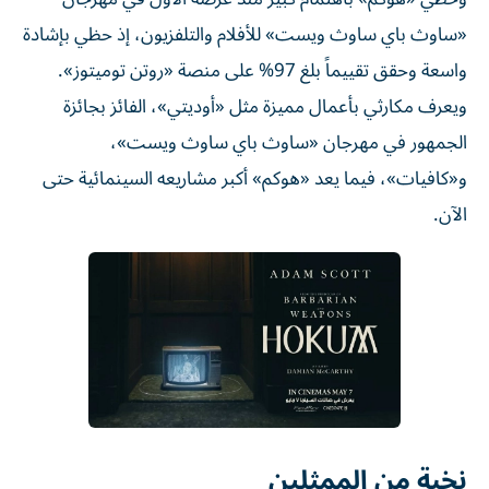
«ساوث باي ساوث ويست» للأفلام والتلفزيون، إذ حظي بإشادة
واسعة وحقق تقييماً بلغ 97% على منصة «روتن توميتوز».
ويعرف مكارثي بأعمال مميزة مثل «أوديتي»، الفائز بجائزة
الجمهور في مهرجان «ساوث باي ساوث ويست»،
و«كافيات»، فيما يعد «هوكم» أكبر مشاريعه السينمائية حتى
الآن.
نخبة من الممثلين