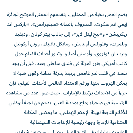
يضم العمل نخبة من الممثلين، يتقدمهم الممثل المرشح لجائزة
إيمي آدم سكوت، المعروف بأعماله «سيفيرانس»، «باركس اند
ريكرييشن» و«بيج ليتل لايز»، إلى جانب بيتر كونان، وديفيد
ويلموت، وفلورنس أورديش، ومايكل باتريك، وويل أوكونيل،
وبريندان كونروي، وأوستن أميليو. وتدور أحداث الفيلم حول
كاتب أمريكي يقرر العزلة في فندق ساحلي بعيد، قبل أن يجد
نفسه في قلب لغز غامض يرتبط بغرفة مغلقة وقوى خفية لا
يمكن الهروب منها.ورغم الامتداد العالمي لأحداث الفيلم، فإن
جزءاً من الاحداث يرتبط بالإمارات، حيث صور عدد من مشاهده
الرئيسية في صحراء رماح بمدينة العين، بدعم من لجنة أبوظبي
للأفلام التابعة لهيئة الإعلام الإبداعي، ما يعكس المكانة
المتنامية للإمارة وجهة رئيسية للإنتاجات السينمائية
العالمية.ويشارك في إنتاج العمل روي لي، وستيفن شنايدر،