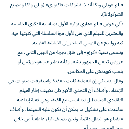
‌فيلم «ويلي ونكا آند ذا تشوكلت فاكتوري» (ويلي ونكا ومصنع
الشوكولاتة).
يأتي عرض فيلم «هاري ‌بوتر» الأول بمناسبة الذكرى الخامسة
والعشرين للفيلم الذي نقل لأول مرة السلسلة التي كتبتها جيه.
كيه رولينج عن الصبي الساحر إلى الشاشة الفضية.
وتسعى تقنية «كوزم» ‌إلى خلق ‌تجربة من الجيل التالي، مع
⁠عروض تجعل الجمهور يشعر وكأنه يطير عبر هوجورتس أو
يلعب ‌كويدتش على المكانس.
وقال رينسكي إن العملية كانت معقدة واستغرقت سنوات في
الإعداد. وأضاف أن التحدي الأكبر كان تكييف ⁠إطار الفيلم
التقليدي المستطيل ليتناسب مع القبة، وهي قفزة إبداعية ​
ساعدت على تشكيل ما يمكن أن تكون عليه السينما، وأضاف
«الفيلم هو البطل دائماً، ونحن نضيف ثراء عاطفياً من خلال
سرد ⁠القصص بصرياً».