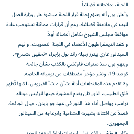
اللجنة، بملاحقته قضائياً.
وأعلن بول أنه يعتزم إحالة قرار اللجنة مباشرة على وزارة العدل
للبدء في ملاحقة قضائية، رغم أن قرارات مماثلة تستوجب عادة
موافقة مجلس الشيوخ بكامل أعضائه أولاً.
وانتقد الديمقراطيون الأعضاء في اللجنة التصويت، واتهم
السيناتور غاري بيترز زميله راند بول بإجراء «تحقيق متسرع».
ويتهم بول منذ سنوات فاوتشي بالكذب بشأن جائحة
كوفيد-19، ونشر مؤخراً مقتطفات من يومياته الخاصة.
ولا تقدم هذه المقتطفات أدلة بشأن منشأ الفيروس، لكنها تُظهر
قلق الطبيب، الذي كان يقدم المشورة حينها للرئيس دونالد
ترامب وواصل أداء هذا الدور في عهد جو بايدن، حيال الجائحة،
فضلاً عن افتتانه بشهرته المتنامية وانزعاجه من السيناتور
الجمهوري.
وكان فاوتشي، الذي تولى لسنوات إدارة المعهد الوطني