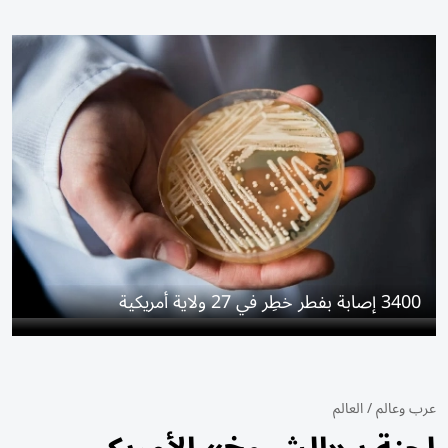
3400 إصابة بفطر خطِر في 27 ولاية أمريكية
عرب وعالم
/
العالم