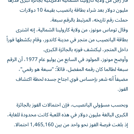
مليون دولار بعد شراء بطاقة يانصيب بقيمة 10 دولارات
حملت رقم تاريخه، المرتبط بالرقم سبعة.
وقال توماس مونوز، من ولاية كارولينا الشمالية، إنه اشترى
بطاقة اليانصيب من متجر في مدينة كاندور، وقام بكشطها فوراً
داخل المتجر، ليكتشف فوزه بالجائزة الكبرى.
وأوضح مونوز، المولود في السابع من يوليو عام 1977، أن الرقم
سبعة لطالما كان رقمه المفضل، قائلاً: "سبعة هو رقمي"،
مضيفاً أنه شعر بإحساس قوي اجتاح جسده لحظة اكتشاف
الفوز.
وبحسب مسؤولي اليانصيب، فإن احتمالات الفوز بالجائزة
الكبرى البالغة مليون دولار في هذه اللعبة كانت محدودة للغاية،
إذ بلغت فرصة الفوز نحو واحد من بين 1,465,160 احتمالا.
ووصل مونوز إلى مقر اليانصيب لاختيار طريقة استلام الجائزة،