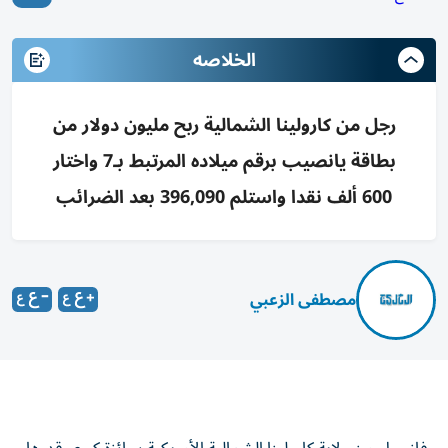
الخلاصه
رجل من كارولينا الشمالية ربح مليون دولار من
بطاقة يانصيب برقم ميلاده المرتبط بـ7 واختار
600 ألف نقدا واستلم 396,090 بعد الضرائب
مصطفى الزعبي
فاز رجل من ولاية كارولينا الشمالية الأمريكية بجائزة كبرى قدرها