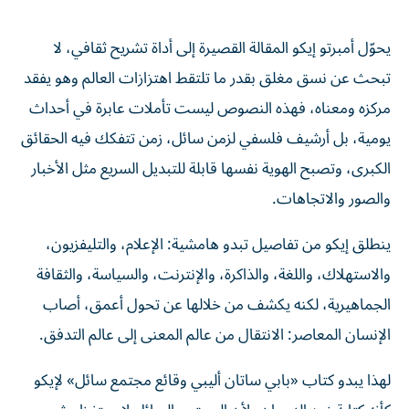
يحوّل أمبرتو إيكو المقالة القصيرة إلى أداة تشريح ثقافي، لا
تبحث عن نسق مغلق بقدر ما تلتقط اهتزازات العالم وهو يفقد
مركزه ومعناه، فهذه النصوص ليست تأملات عابرة في أحداث
يومية، بل أرشيف فلسفي لزمن سائل، زمن تتفكك فيه الحقائق
الكبرى، وتصبح الهوية نفسها قابلة للتبديل السريع مثل الأخبار
والصور والاتجاهات.
ينطلق إيكو من تفاصيل تبدو هامشية: الإعلام، والتليفزيون،
والاستهلاك، واللغة، والذاكرة، والإنترنت، والسياسة، والثقافة
الجماهيرية، لكنه يكشف من خلالها عن تحول أعمق، أصاب
الإنسان المعاصر: الانتقال من عالم المعنى إلى عالم التدفق.
لهذا يبدو كتاب «بابي ساتان أليبي وقائع مجتمع سائل» لإيكو
كأنه كتابة ضد النسيان، لأن المجتمع السائل لا يحتفظ بشيء