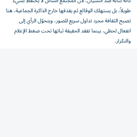
طويلاً، بل يستهلك الوقائع ثم يقذفها خارج الذاكرة الجماعية، هنا
تصبح الثقافة مجرد تداول سريع للصور، ويتحوّل الرأي إلى
انفعال لحظي، بينما تفقد الحقيقة ثباتها تحت ضغط الإعلام
والتكرار.
إن مفهوم «السيولة» الذي يستحضره إيكو، في تقاطع ضمني
مع زيجمونت باومان، لا يعني فقط تغير العالم، بل انهيار
الأشكال الصلبة التي كانت تمنح الإنسان نوعاً من الاستقرار
الرمزي: الأسرة، والأيديولوجيا، والهوية، والمرجعيات الفكرية،
حتى فكرة المثقف نفسها.
في هذا السياق، يمارس إيكو نقداً لاذعاً لما يسميه ضمنياً
«ابتذال المعرفة» حيث يصبح الجميع قادرين على الكلام، لكن
دون قدرة حقيقية على الفهم، فوفرة المعلومات لا تنتج
بالضرورة وعياً، بل قد تؤدي إلى ضجيج يحجب المعنى.