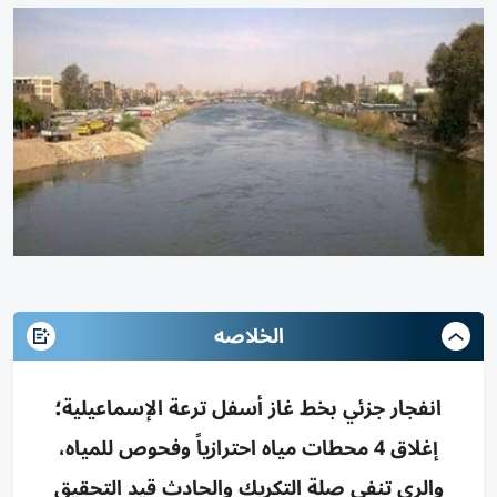
الخلاصه
انفجار جزئي بخط غاز أسفل ترعة الإسماعيلية؛
إغلاق 4 محطات مياه احترازياً وفحوص للمياه،
والري تنفي صلة التكريك والحادث قيد التحقيق