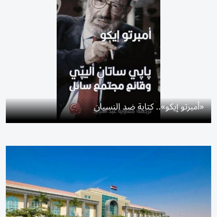
«أمبرتو إيكو».. كتابة ضد النسيان