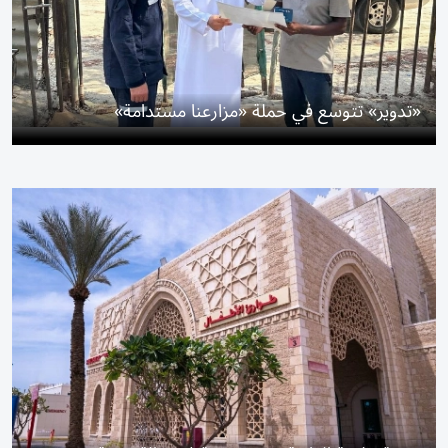
«تدوير» تتوسع في حملة «مزارعنا مستدامة»