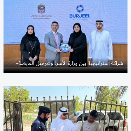
شراكة استراتيجية بين وزارة الأسرة و«برجيل القابضة»