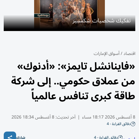
تفكيك شخصيات شكسبير
اقتصاد
/
أسواق الإمارات
«فاينانشل تايمز»: «أدنوك»
من عملاق حكومي.. إلى شركة
طاقة كبرى تنافس عالمياً
8 أغسطس 2026 18:17 مساء
|
آخر تحديث:
8 أغسطس 18:34 2026
دقائق القراءة - 4
دقائق القراءة - 4
شارك