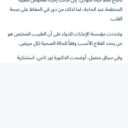
المنتظمة عند الحاجة، لما لذلك من دور في الحفاظ على صحة
القلب.
وشددت مؤسسة الإمارات للدواء على أن الطبيب المختص هو
من يحدد العلاج الأنسب وفقاً للحالة الصحية لكل مريض.
وفي سياق متصل، أوضحت الدكتورة نور ناجي، استشارية
الطب الباطني ورئيسة القسم في مدينة برجيل الطبية
ل«الخليج»، أن ارتفاع الكولسترول يُعرف ب«القاتل الصامت»،
لأن معظم المصابين لا يشعرون بأي أعراض لسنوات، بينما
تستمر الدهون بالتراكم داخل جدران الشرايين، ما يزيد احتمالية
الإصابة بتصلب الشرايين والجلطات القلبية والدماغية إذا لم يتم
اكتشاف الحالة وعلاجها مبكراً.
وأضافت أن إجراء فحص الدهون في الدم بشكل دوري يُعد