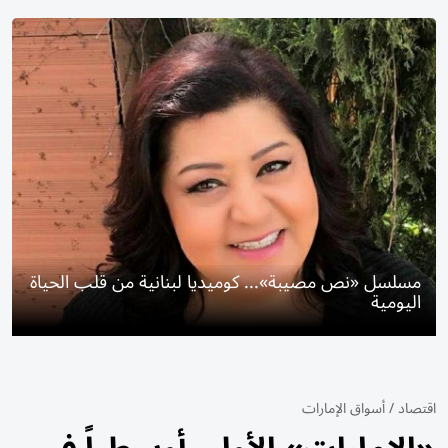
مسلسل «نص مصيبة»... كوميديا لبنانية من قلب الحياة
اليومية
اقتصاد
/
أسواق الإمارات