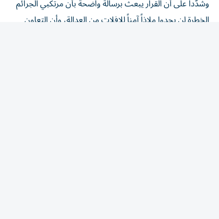
الخطرة لن يجدوا ملاذاً آمناً للإفلات من العدالة، وأن التعاون
الدولي يمثل ركيزة أساسية في ملاحقة العناصر الإجرامية الخطرة
وتقديمها إلى القضاء.
تعزيز التعاون القضائي
وجدّد عبدالله بن سلطان بن عواد النعيمي التزام دولة الإمارات
بمواصلة تعزيز التعاون القضائي مع جمهورية إيرلندا وشراكاتها
القضائية مع المجتمع الدولي، مؤكداً أن هذا الإنجاز يعكس
مكانة الدولة شريكاً دولياً موثوقاً في مجال التعاون القضائي،
ونهجها الراسخ في دعم الجهود الدولية لمكافحة الجريمة
المنظمة العابرة للحدود، وملاحقة مرتكبي الجرائم الخطرة، ومنع
إفلاتهم من العدالة، بما يسهم في تعزيز الأمن والاستقرار
وترسيخ سيادة القانون، إقليمياً ودولياً.