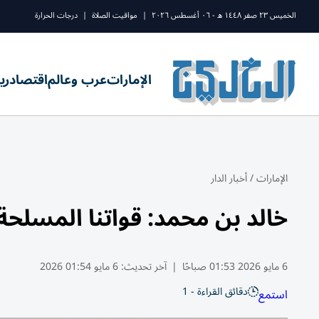
الخميس ٢٣ صفر ١٤٤٨ ه - ٠٦ أغسطس ٢٠٢٦
|
مواقيت الصلاة
|
درجات الحرارة
الإمارات
عرب وعالم
اقتصاد
ري
الإمارات
/
أخبار الدار
خالد بن محمد: قواتنا المسلحة 
6 مايو 2026 01:53 صباحًا
|
آخر تحديث:
6 مايو 01:54 2026
دقائق القراءة - 1
استمع