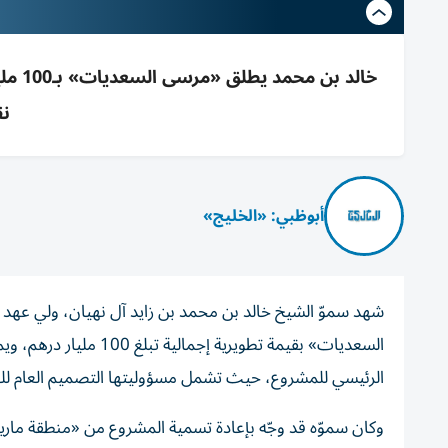
نق
أبوظبي: «الخليج»
شهد سموّ الشيخ خالد بن محمد بن زايد آل نهيان، ولي عهد
الرئيسي للمشروع، حيث تشمل مسؤوليتها التصميم العام للوجه
وكان سموّه قد وجّه بإعادة تسمية المشروع من «منطقة ما