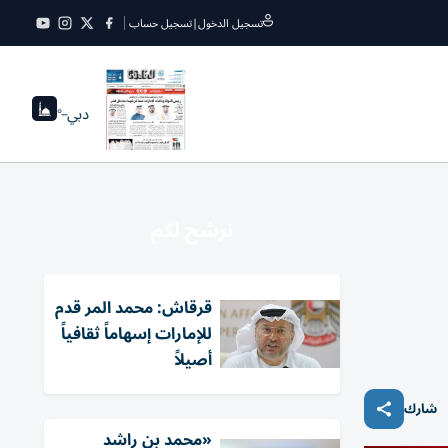
تسجيل الدخول
|
تسجيل حساب
دبي
--°
نرشح لكم
قرقاش: محمد المر قدم
للإمارات إسهاماً ثقافياً
أصيلاً
شارك
«محمد بن راشد