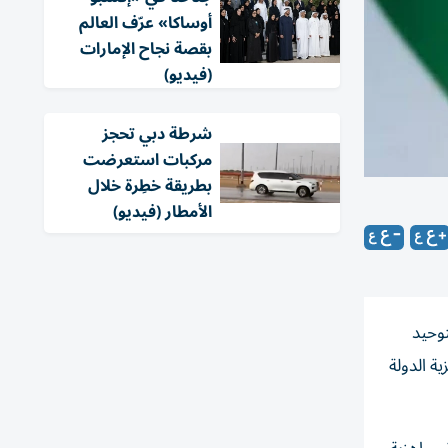
أوساكا» عرّف العالم
بقصة نجاح الإمارات
(فيديو)
شرطة دبي تحجز
مركبات استعرضت
بطريقة خطِرة خلال
الأمطار (فيديو)
توحيد
ة الدولة