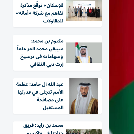
للإسكان» توقّع مذكرة
تفاهم مع شركة «أمانة»
للمقاولات
مكتوم بن محمد:
سيبقى محمد المر علماً
بإسهاماته في ترسيخ
إرث دبي الثقافي
عبد الله آل حامد: عظمة
الأمم تتجلى في قدرتها
على مصافحة
المستقبل
محمد بن زايد: فريق
جناحنا في «إكسبو