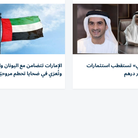
بي» تستقطب استثمارات
الإمارات تتضامن مع اليونان و
وتُعزي في ضحايا تحطم مروحيّت