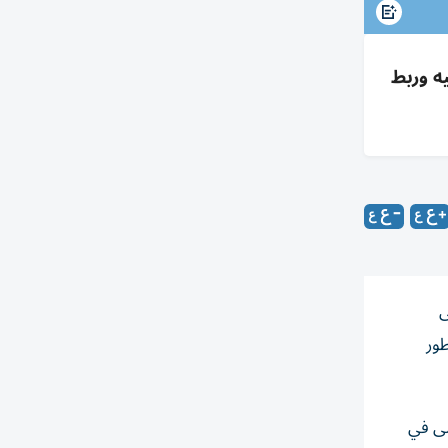
مرسى 350 قارب وبنية وترفيه وربط
ى
ور المطور
سى في