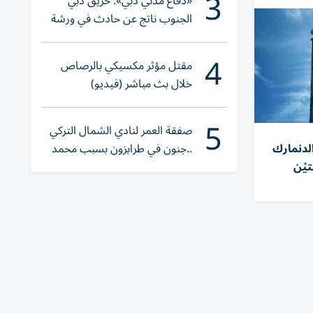
3
«دفاع مدني دبي»: حريق دبي
الجنوب ناتج عن حادث في ورشة
ولا إصابات
4
مقتل مؤثر مكسيكي بالرصاص
خلال بث مباشر (فيديو)
5
صفقة العمر لنادي الشمال التركي
..جنون في طرابزون بسبب محمد
الدنمارك
صلاح
يْن