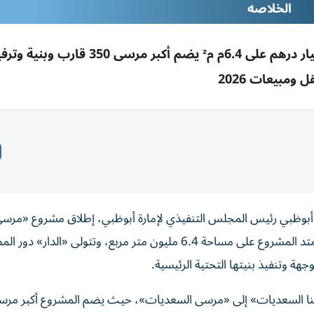
الخلاصه
خالد بن محمد يطلق «مرسى السعديات» بـ100 مليار درهم على 6.4م م² يضم أكبر 
ل ومبيعات 2026
 أبوظبي رئيس المجلس التنفيذي لإمارة أبوظبي، إطلاق مشروع «مرس
السعديات» بقيمة تطويرية إجمالية تبلغ 100 مليار درهم، ويمتد المشروع على مساحة 6.4 مليون متر مربع، وتتولى «الدار» د
ة وتنفيذ بنيتها التحتية الرئيسية.
رينا السعديات» إلى «مرسى السعديات»، حيث يضم المشروع أكبر مر