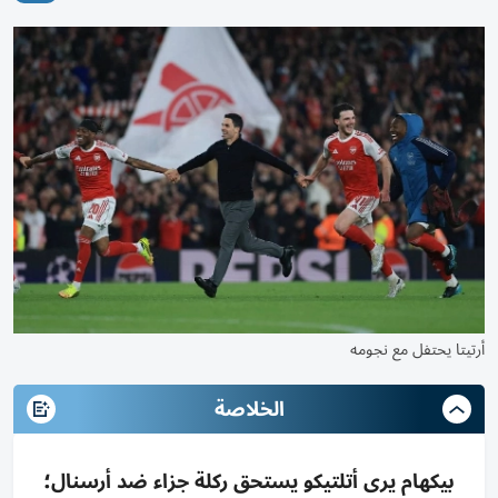
أرتيتا يحتفل مع نجومه
الخلاصة
بيكهام يرى أتلتيكو يستحق ركلة جزاء ضد أرسنال؛