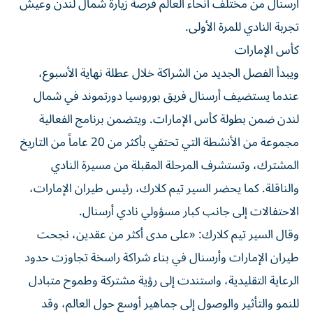
أرسنال من مختلف أنحاء العالم فرصة زيارة شمال لندن وعيش
تجربة النادي للمرة الأولى.
كأس الإمارات
ويبدأ الفصل الجديد من الشراكة خلال عطلة نهاية الأسبوع،
عندما يستضيف أرسنال فريق بوروسيا دورتموند في شمال
لندن ضمن بطولة كأس الإمارات. ويتضمن برنامج الفعالية
مجموعة من الأنشطة التي تحتفي بأكثر من 20 عاماً من التاريخ
المشترك، وتستشرف المرحلة المقبلة من مسيرة النادي
والناقلة. كما يحضر السير تيم كلارك، رئيس طيران الإمارات،
الاحتفالات إلى جانب كبار مسؤولي نادي أرسنال.
وقال السير تيم كلارك: «على مدى أكثر من عقدين، نجحت
طيران الإمارات وأرسنال في بناء شراكة راسخة تجاوزت حدود
الرعاية التقليدية، واستندت إلى رؤية مشتركة وطموح متبادل
للنمو والتأثير والوصول إلى جماهير أوسع حول العالم، وقد