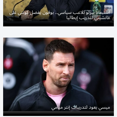
استبعاد بيرلو تلاعب سياسي.. بوفون يفضل كونتي على
مانشيني لتدريب إيطاليا
ميسي يعود لتدريبات إنتر ميامي