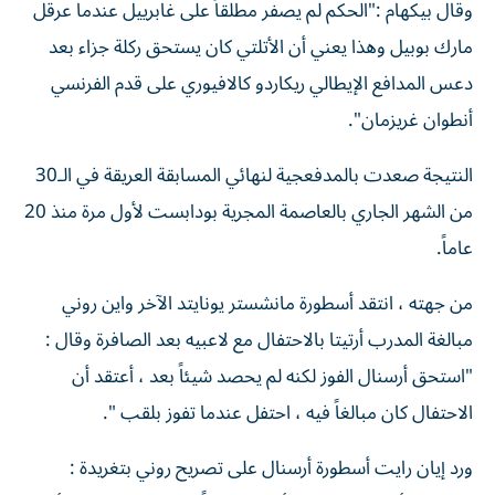
وقال بيكهام :"الحكم لم يصفر مطلقاً على غابرييل عندما عرقل
مارك بوبيل وهذا يعني أن الأتلتي كان يستحق ركلة جزاء بعد
دعس المدافع الإيطالي ريكاردو كالافيوري على قدم الفرنسي
أنطوان غريزمان".
النتيجة صعدت بالمدفعجية لنهائي المسابقة العريقة في الـ30
من الشهر الجاري بالعاصمة المجرية بودابست لأول مرة منذ 20
عاماً.
من جهته ، انتقد أسطورة مانشستر يونايتد الآخر واين روني
مبالغة المدرب أرتيتا بالاحتفال مع لاعبيه بعد الصافرة وقال :
"استحق أرسنال الفوز لكنه لم يحصد شيئاً بعد ، أعتقد أن
الاحتفال كان مبالغاً فيه ، احتفل عندما تفوز بلقب ".
ورد إيان رايت أسطورة أرسنال على تصريح روني بتغريدة :