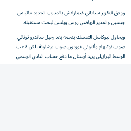
ووفق التقرير سيلتقي غيمارايش بالمدرب الجديد ماتياس
جيسيل والمدير الرياضي روس ويلسن لبحث مستقبله.
ويحاول نيوكاسل التمسك بنجمه بعد رحيل ساندرو تونالي
صوب توتنهام وأنتوني غوردون صوب برشلونة، لكن لاعب
الوسط البرازيلي يريد أرسنال ما دفع حساب النادي الرسمي
لإزالة كل ما يشير للاعب في معقله سانت جيمس بارك وتم
استبدال بوستر النجم بالزي الجديد بصور نجوم آخرين.