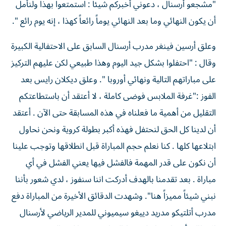
"مشجعو أرسنال ، دعوني أخبركم شيئاً : استمتعوا بهذا ولنأمل
أن يكون النهائي وما بعد النهائي يوماً رائعاً كهذا ، إنه يوم رائع ".
وعلق أرسين فينغر مدرب أرسنال السابق على الاحتفالية الكبيرة
وقال : "احتفلوا بشكل جيد اليوم وهذا طبيعي لكن عليهم التركيز
على مباراتهم التالية ونهائي أوروبا ". وعلق ديكلان رايس بعد
الفوز :"غرفة الملابس فوضى كاملة ، لا أعتقد أن باستطاعتكم
التقليل من أهمية ما فعلناه في هذه المسابقة حتى الآن . أعتقد
أن لدينا كل الحق لنحتفل فهذه أكبر بطولة كروية ونحن نحاول
ابتلاعها كلها . كنا نعلم حجم المباراة قبل انطلاقها وتوجب علينا
أن نكون على قدر المهمة فالفشل فيها يعني الفشل في أي
مباراة . بعد تقدمنا بالهدف أدركت اننا سنفوز ، لدي شعور بأننا
نبني شيئاً مميزاً هنا". وشهدت الدقائق الأخيرة من المباراة دفع
مدرب أتلتيكو مدريد دييغو سيميوني للمدير الرياضي لأرسنال