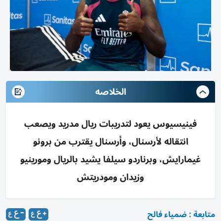
الخلاصه
فينيسيوس يعود لتدريبات ريال مدريد ويصعب
انتقاله لأرسنال، وأرسنال يقترب من برونو
غيمارايش، وبرناردو سيلفا يشيد بالريال ومورينيو
وزيدان ومودريتش
متابعة : ضمياء فالح