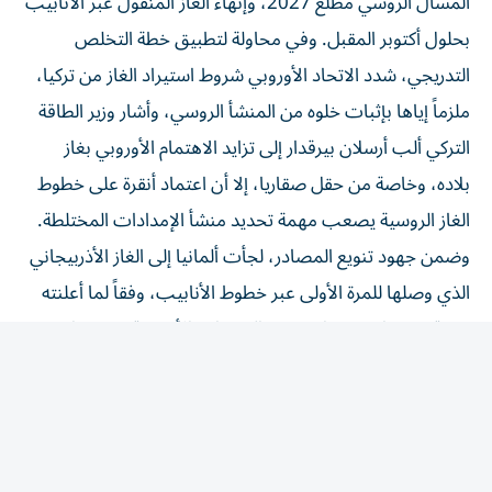
بحلول أكتوبر المقبل. وفي محاولة لتطبيق خطة التخلص
التدريجي، شدد الاتحاد الأوروبي شروط استيراد الغاز من تركيا،
ملزماً إياها بإثبات خلوه من المنشأ الروسي، وأشار وزير الطاقة
التركي ألب أرسلان بيرقدار إلى تزايد الاهتمام الأوروبي بغاز
بلاده، وخاصة من حقل صقاريا، إلا أن اعتماد أنقرة على خطوط
الغاز الروسية يصعب مهمة تحديد منشأ الإمدادات المختلطة.
وضمن جهود تنويع المصادر، لجأت ألمانيا إلى الغاز الأذربيجاني
الذي وصلها للمرة الأولى عبر خطوط الأنابيب، وفقاً لما أعلنته
شركة «سوكار». وتتزامن هذه التحركات الأوروبية مع توترات
تشهدها أسواق الغاز العالمية وتعطل إمدادات الغاز المسال عبر
مضيق هرمز، ما يضاعف الضغوط على القارة لتأمين مصادر
طاقة بديلة وموثوقة.
(وام)