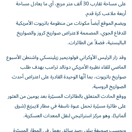
على مساحة تقارب 30 ألف متر مربع، أي ما يعادل مساحة
أربعة ملاعب كرة قدم.
ويضم الموقع أيضاً مكونات من منظومة باتريوت الأمريكية
للدفاع الجوي، المصممة لاعتراض صواريخ كروز والصواريخ
الباليستية، فضلاً عن الطائرات.
وقد زار الرئيس الأوكراني فولوديمير زيلينسكي واشنطن الأسبوع
الماضي للقاء نظيره الأمريكي دونالد ترامب بهدف طلب
صواريخ باتريوت، بما أنّها الوحيدة القادرة على اعتراض أحدث
الصواريخ الروسية.
ووقع الحادث المتعلق بالطائرات المسيّرة بعد يومين من العثور
على طائرة مسيّرة تحمل عبوة ناسفة في مطار لايبزيغ (شرق
ألمانيا)، وهو مركز استراتيجي لنقل المعدات العسكرية.
وبحسب صحيفة بيلد، رصد سائق يعمل في المطار المسيّرة