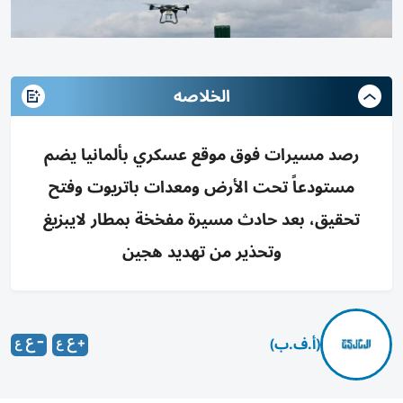
الخلاصه
رصد مسيرات فوق موقع عسكري بألمانيا يضم
مستودعاً تحت الأرض ومعدات باتريوت وفتح
تحقيق، بعد حادث مسيرة مفخخة بمطار لايبزيغ
وتحذير من تهديد هجين
(أ.ف.ب)