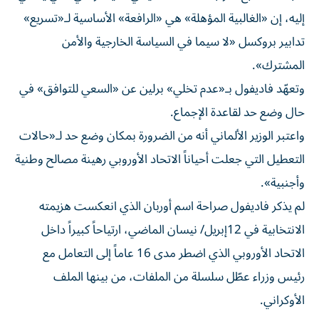
إليه، إن «الغالبية المؤهلة» هي «الرافعة» الأساسية لـ«تسريع»
تدابير بروكسل «لا سيما في السياسة الخارجية والأمن
المشترك».
وتعهّد فاديفول بـ«عدم تخلي» برلين عن «السعي للتوافق» في
حال وضع حد لقاعدة الإجماع.
واعتبر الوزير الألماني أنه من الضرورة بمكان وضع حد لـ«حالات
التعطيل التي جعلت أحياناً الاتحاد الأوروبي رهينة مصالح وطنية
وأجنبية».
لم يذكر فاديفول صراحة اسم أوربان الذي انعكست هزيمته
الانتخابية في 12
إبريل/ نيسان الماضي، ارتياحاً كبيراً داخل
الاتحاد الأوروبي الذي اضطر مدى 16 عاماً إلى التعامل مع
رئيس وزراء عطّل سلسلة من الملفات، من بينها الملف
الأوكراني.