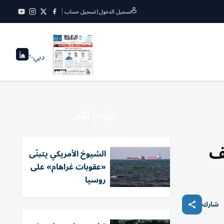
تسجيل الدخول
|
تسجيل حساب
دبي
--°
نرشح لكم
يف
الشيوخ الأمريكي يتبنّى
«عقوبات غراهام» على
روسيا
شارك