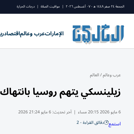
الجمعة ٢٤ صفر ١٤٤٨ ه - ٠٧ أغسطس ٢٠٢٦
|
مواقيت الصلاة
|
درجات الحرارة
الإمارات
عرب وعالم
اقتصاد
ري
عرب وعالم
/
العالم
زيلينسكي يتهم روسيا بانتهاك 
6 مايو 2026 20:15 مساء
|
آخر تحديث:
6 مايو 21:24 2026
دقائق القراءة - 2
استمع