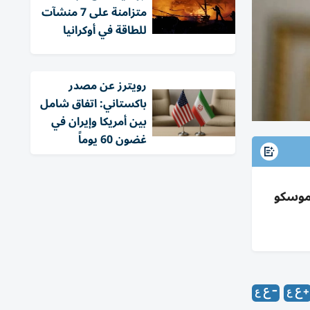
متزامنة على 7 منشآت
للطاقة في أوكرانيا
‏رويترز عن مصدر
باكستاني: اتفاق شامل
بين أمريكا وإيران في
غضون 60 يوماً
دن كبرى وموسكو