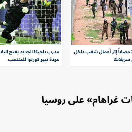
3 قتلى و23 مصاباً إثر أعمال شغب داخل
مدرب بلجيكا الجديد يفتح الباب
ريلانكا
عودة تيبو كورتوا للمنتخب
ات غراهام» على روسيا