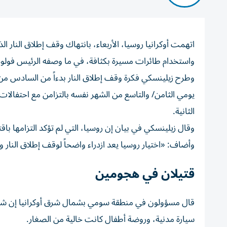
اتهمت أوكرانيا روسيا، الأربعاء، بانتهاك وقف إطلاق النار
واستخدام طائرات مسيرة بكثافة، في ‌ما وصفه الرئيس فولود
وطرح زيلينسكي فكرة وقف إطلاق ​النار بدءاً ⁠من السادس من ما
يومي ‌الثامن/ والتاسع من الشهر نفسه بالتزامن مع احتفالات ر
الثانية.
وقال زيلينسكي في بيان إن روسيا، التي لم تؤكد التزامها باقتراح أوكرانيا، ارتكبت 820
وأضاف: «اختيار روسيا يعد ازدراء واضحاً لوقف ⁠إطلاق النار وإ
قتيلان في هجومين
قال مسؤولون في منطقة سومي بشمال شرق أوكرانيا إن شخ
سيارة مدنية، وروضة أطفال كانت خالية من الصغار.