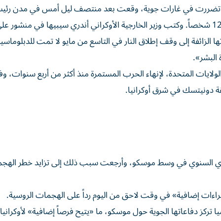
ية تضررت في غارات جوية، وقعت بعد منتصف ليل أمس في مدن رئيس
خاركيف وكريفي ​ريه وزابوريجيا، حيث أسفر هجوم عن مقتل 12 شخصاً. وكتب وزير الخارجية الأوكراني ‌أندري سيبيها في م
 الزائفة إلى وقف إطلاق النار في التاسع من مايو لا تمت للدبلوماسي
 البشر».
الولايات المتحدة، لإنهاء الحرب المستمرة منذ أكثر من أربع سنوات، و
قة دونيتسك في شرق أوكرانيا.
ري السنوي في وسط موسكو، وأرجعت سبب ذلك إلى تزايد خطر الهج
ءات إضافية» في وقت ‌لاحق من اليوم ‌رداً على الهجمات الروسية.
يا تركز دفاعاتها الجوية حول موسكو، ما «يتيح ‌فرصاً إضافية» لأوكراني