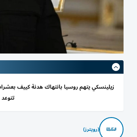
تتوعد 
(رويترز)