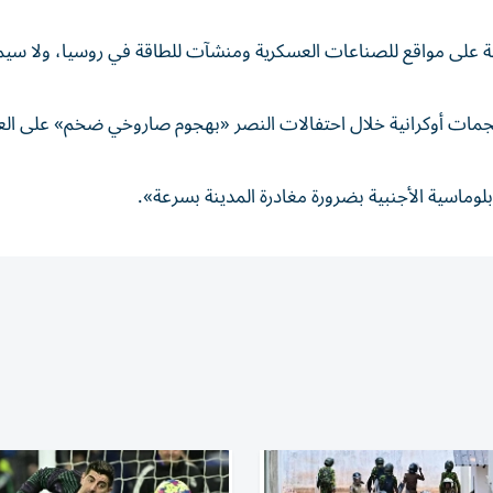
ية على مواقع للصناعات العسكرية ومنشآت للطاقة في ⁠روسيا، ولا سيما 
أي هجمات أوكرانية خلال احتفالات النصر «بهجوم صاروخي ضخم» على ال
اسية الأجنبية ⁠بضرورة مغادرة المدينة بسرعة».