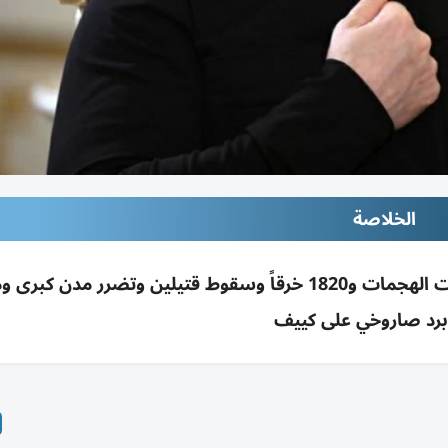
الخلاصة
زيلينسكي يتهم روسيا بانتهاك هدنة كييف بعشرات الهجمات و1820 خرقاً وسقوط قتيلين وتضرر م
برد صاروخي على كييف