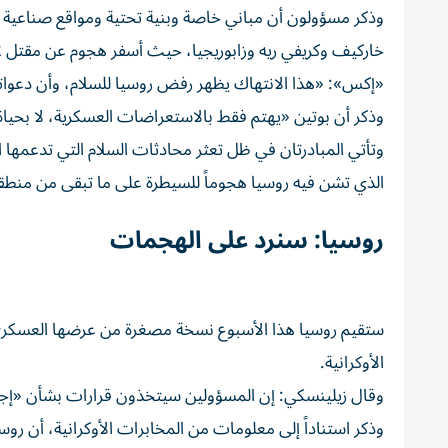
وذكر مسؤولون أن مباني خاصة وبنية تحتية ومواقع صناع
«إكس»: «هذا الانتهاك يظهر رفض روسيا للسلام، وأن دعواتها
وذكر أن ⁠بوتين «يهتم فقط بالاستعراضات العسكرية، لا بحياة
وتأتي المبادرتان في ظل تعثر محادثات السلام التي تدعمها 
الذي تشن فيه روسيا هجوماً ​للسيطرة ‌على ما تبقى من منط
روسيا: سنرد على الهجمات
ستقيم ‌روسيا هذا الأسبوع نسخة مصغرة من عرضها العسك
الأوكرانية.
وقال زيلينسكي: إن المسؤولين سيتخذون قرارات بشأن «إجرا
وذكر استناداً إلى معلومات ⁠من المخابرات الأوكرانية، أن روس