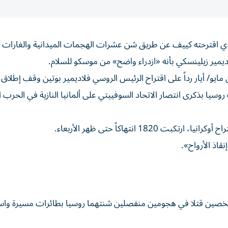
 الذي اقترحته كييف عن طريق شن عشرات الهجمات الميدانية والغارات ا
يمير زيلينسكي بأنه «ازدراء واضح» من موسكو للسلام.
يو/ أيار رداً على اقتراح الرئيس الروسي ‌فلاديمير بوتين وقف إطلاق ا
وسيا بذكرى انتصار الاتحاد السوفييتي على ألمانيا النازية في الحرب ا
1 انتهاكاً حتى ظهر الأربعاء.
نقاذ الأرواح».
صين قتلا في هجومين منفصلين شنتهما روسيا بطائرات مسيرة واس