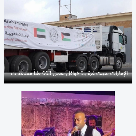
الإمارات تغيث غزة بـ5 قوافل تحمل 663 طناً مساعدات