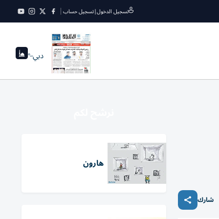
تسجيل الدخول
|
تسجيل حساب
دبي
--°
نرشح لكم
هارون
شارك