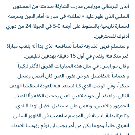
أبدى البرتغالي مورايس مدرب الشارقة صدمته من المستوى
السلبي الذي ظهر عليه «الملك» في مباراته أمام العين وتعرضه
لخسارة تاريخية بالسقوط على أرضه 0-5 في الجولة 24 من دوري
أدنوك للمحترفين.
واستسلم فريق الشارقة تماماً لمنافسه الذي بدا أنه يلعب مباراة
غير متكافئة وتقدم في أول 15 دقيقة بهدفين نظيفين.
وقال مورايس: في مثل هذه المباريات الفريق الأكثر تركيزاً
واهتماماً بالتفاصيل هو من يفوز، العين كان أفضل وسجل
مبكراً، وفي الوقت الذي كنا نستعد فيه للعودة استقبلنا الهدف
الثاني، واعتقد أن جودة لاعبي العين رجحت الكفة وأنا اعتذر
للجمهور وللاعبين، ونعمل على مستقبل افضل لهذا النادي.
وتابع:البداية السيئة في الموسم ساهمت في الظهور السلبي
للفريق حالياً،ومهما يكن من أمر يجب ان نرفع رؤوسنا للاعداد