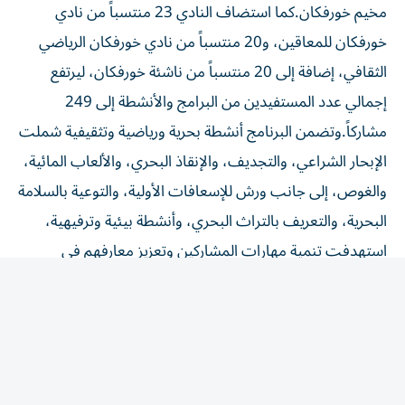
خورفكان للمعاقين، و20 منتسباً من نادي خورفكان الرياضي
الثقافي، إضافة إلى 20 منتسباً من ناشئة خورفكان، ليرتفع
إجمالي عدد المستفيدين من البرامج والأنشطة إلى 249
مشاركاً.وتضمن البرنامج أنشطة بحرية ورياضية وتثقيفية شملت
الإبحار الشراعي، والتجديف، والإنقاذ البحري، والألعاب المائية،
والغوص، إلى جانب ورش للإسعافات الأولية، والتوعية بالسلامة
البحرية، والتعريف بالتراث البحري، وأنشطة بيئية وترفيهية،
استهدفت تنمية مهارات المشاركين وتعزيز معارفهم في
مجالات الرياضات البحرية والسلامة.
وأقيمت المخيمات بدعم من وزارة الرياضة واتحاد الإمارات
للرياضة للجميع، اللذين قدما الجوائز والهدايا للمشاركين، في
إطار دعم البرامج المجتمعية الهادفة إلى تعزيز ممارسة النشاط
البدني ونشر الثقافة الرياضية.