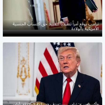
ترامب يوقع أمراً تنفيذياً لتقييد حق اكتساب الجنسية
الأمريكية بالولادة
«أكسيوس»: ترامب يستهدف «سياحة الولادة» بأوامر