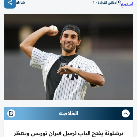
دقائق القراءة - 1
استمع
شارك
الخلاصه
برشلونة يفتح الباب لرحيل فيران توريس وينتظر