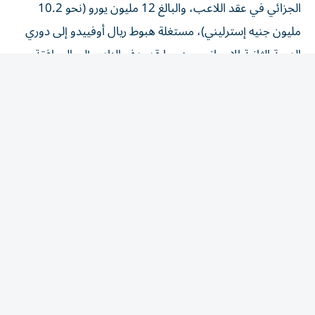
مليون جنيه إسترليني)، مستغلة هبوط ريال أوفييدو إلى دوري
الدرجة الثانية الإسباني، وهو ما قد يدفع النادي إلى الموافقة
على بيع اللاعب بشروط مالية أقل.
تألق مونديالي رفع أسهم الجناح
المصري
وأكد التقرير أن المستويات التي قدمها هيثم حسن خلال
مشاركته مع منتخب مصر في كأس العالم أسهمت في زيادة
اهتمام عدد من الأندية الأوروبية بخدماته، إلا أن ليفربول يبدو
الأكثر جدية حتى الآن في سباق التعاقد معه.
ويرى مسؤولو النادي الإنجليزي أن اللاعب يمتلك المقومات
التي تؤهله ليكون أحد العناصر المهمة في مشروع إعادة بناء