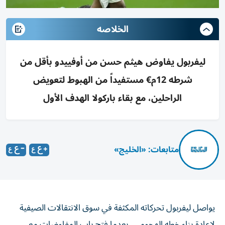
الخلاصه
ليفربول يفاوض هيثم حسن من أوفييدو بأقل من
شرطه 12م€ مستفيداً من الهبوط لتعويض
الراحلين، مع بقاء باركولا الهدف الأول
متابعات: «الخليج»
يواصل ليفربول تحركاته المكثفة في سوق الانتقالات الصيفية
لإعادة بناء خطه الهجومي، بعدما فتح باب المفاوضات مع