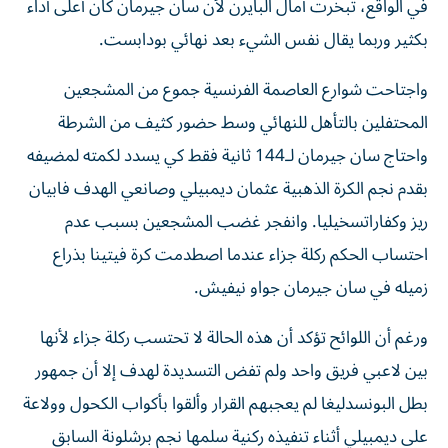
في الواقع، تبخرت آمال البايرن لأن سان جيرمان كان أعلى أداء
بكثير وربما يقال نفس الشيء بعد نهائي بودابست.
واجتاحت شوارع العاصمة الفرنسية جموع من المشجعين
المحتفلين بالتأهل للنهائي وسط حضور كثيف من الشرطة
واحتاج سان جيرمان لـ144 ثانية فقط كي يسدد لكمته لمضيفه
بقدم نجم الكرة الذهبية عثمان ديمبيلي وصانعي الهدف فابيان
ريز وكفاراتسخيليا. وانفجر غضب المشجعين بسبب عدم
احتساب الحكم ركلة جزاء عندما اصطدمت كرة فيتينا بذراع
زميله في سان جيرمان جواو نيفيش.
ورغم أن اللوائح تؤكد أن هذه الحالة لا تحتسب ركلة جزاء لأنها
بين لاعبي فريق واحد ولم تفض التسديدة لهدف إلا أن جمهور
بطل البونسدليغا لم يعجبهم القرار وألقوا بأكواب الكحول وولاعة
على ديمبيلي أثناء تنفيذه ركنية سلمها نجم برشلونة السابق