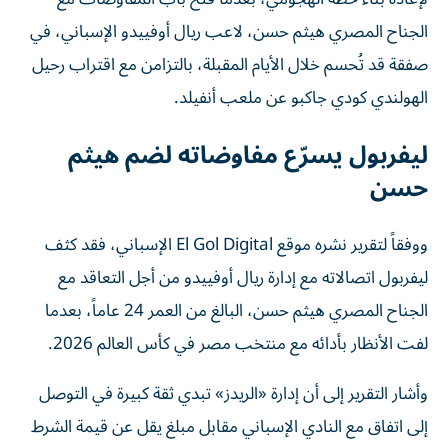
الجناح المصري هيثم حسن، لاعب ريال أوفييدو الإسباني، في
صفقة قد تُحسم خلال الأيام المقبلة، بالتزامن مع اقتراب رحيل
الهولندي كودي جاكبو عن ملعب أنفيلد.
ليفربول يسرّع مفاوضاته لضم هيثم
حسن
ووفقاً لتقرير نشره موقع El Gol Digital الإسباني، فقد كثف
ليفربول اتصالاته مع إدارة ريال أوفييدو من أجل التعاقد مع
الجناح المصري هيثم حسن، البالغ من العمر 24 عاماً، بعدما
لفت الأنظار بأدائه مع منتخب مصر في كأس العالم 2026.
وأشار التقرير إلى أن إدارة «الريدز» تبدي ثقة كبيرة في التوصل
إلى اتفاق مع النادي الإسباني مقابل مبلغ يقل عن قيمة الشرط
الجزائي في عقد اللاعب، والبالغ 12 مليون يورو (نحو 10.2