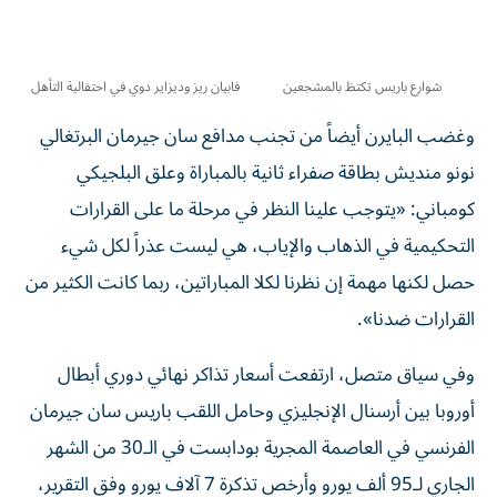
شوارع باريس تكتظ بالمشجعين
فابيان ريز وديزاير دوي في احتفالية التأهل
وغضب البايرن أيضاً من تجنب مدافع سان جيرمان البرتغالي
نونو منديش بطاقة صفراء ثانية بالمباراة وعلق البلجيكي
كومباني: «يتوجب علينا النظر في مرحلة ما على القرارات
التحكيمية في الذهاب والإياب، هي ليست عذراً لكل شيء
حصل لكنها مهمة إن نظرنا لكلا المباراتين، ربما كانت الكثير من
القرارات ضدنا».
وفي سياق متصل، ارتفعت أسعار تذاكر نهائي دوري أبطال
أوروبا بين أرسنال الإنجليزي وحامل اللقب باريس سان جيرمان
الفرنسي في العاصمة المجرية بودابست في الـ30 من الشهر
الجاري لـ95 ألف يورو وأرخص تذكرة 7 آلاف يورو وفق التقرير،