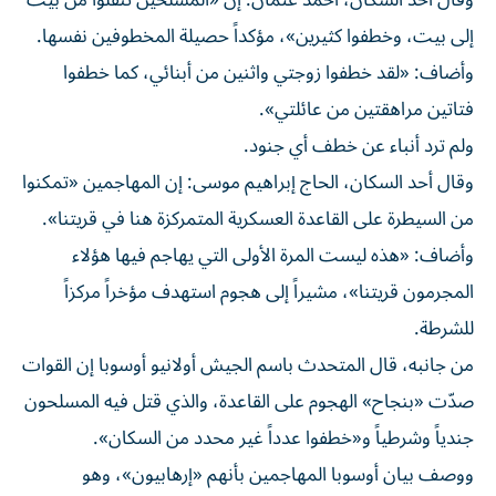
وقال أحد السكان، أحمد عثمان: إن «المسلحين تنقلوا من بيت
إلى بيت، وخطفوا كثيرين»، مؤكداً حصيلة المخطوفين نفسها.
وأضاف: «لقد خطفوا زوجتي واثنين من أبنائي، كما خطفوا
فتاتين مراهقتين من عائلتي».
ولم ترد أنباء عن خطف أي جنود.
وقال أحد السكان، الحاج إبراهيم موسى: إن المهاجمين «تمكنوا
من السيطرة على القاعدة العسكرية المتمركزة هنا في قريتنا».
وأضاف: «هذه ليست المرة الأولى التي يهاجم فيها هؤلاء
المجرمون قريتنا»، مشيراً إلى هجوم استهدف مؤخراً مركزاً
للشرطة.
من جانبه، قال المتحدث باسم الجيش أولانيو أوسوبا إن القوات
صدّت «بنجاح» الهجوم على القاعدة، والذي قتل فيه المسلحون
جندياً وشرطياً و«خطفوا عدداً غير محدد من السكان».
ووصف بيان أوسوبا المهاجمين بأنهم «إرهابيون»، وهو