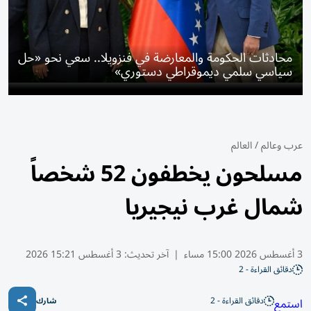
محادثات الحكومة والمعارضة في فنزويلا.. سعي نحو «حل
سياسي سلمي ديموقراطي دستوري»
عرب وعالم
/
العالم
مسلحون يخطفون 52 شخصاً
شمال غرب نيجيريا
3 أغسطس 2026 15:00 مساء
|
آخر تحديث:
3 أغسطس 15:21 2026
دقائق القراءة - 2
دقائق القراءة - 2
استمع
شارك