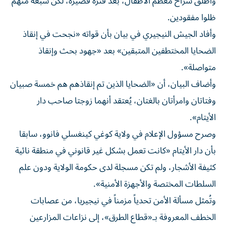
وأُطلق سراح معظم الأطفال، بعد فترة قصيرة، لكن سبعة منهم
ظلوا مفقودين.
وأفاد الجيش النيجيري في بيان بأن قواته «نجحت في إنقاذ
الضحايا المختطفين المتبقين» بعد «جهود بحث وإنقاذ
متواصلة».
وأضاف البيان، أن «الضحايا الذين تم إنقاذهم هم خمسة صبيان
وفتاتان وامرأتان بالغتان، يُعتقد أنهما زوجتا صاحب دار
الأيتام».
وصرح مسؤول الإعلام في ولاية كوغي كينغسلي فانوو، سابقا
بأن دار الأيتام «كانت تعمل بشكل غير قانوني في منطقة نائية
كثيفة الأشجار، ولم تكن مسجلة لدى حكومة الولاية ودون علم
السلطات المختصة والأجهزة الأمنية».
وتُمثل مسألة الأمن تحدياً مزمناً في نيجيريا، من عصابات
الخطف المعروفة بـ«قطاع الطرق»، إلى نزاعات المزارعين