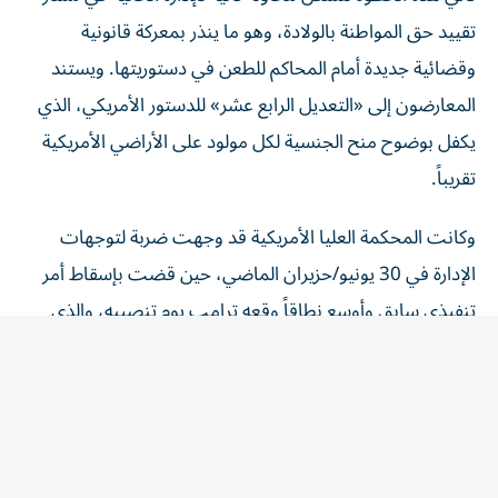
تقييد حق المواطنة بالولادة، وهو ما ينذر بمعركة قانونية
وقضائية جديدة أمام المحاكم للطعن في دستوريتها. ويستند
المعارضون إلى «التعديل الرابع عشر» للدستور الأمريكي، الذي
يكفل بوضوح منح الجنسية لكل مولود على الأراضي الأمريكية
تقريباً.
وكانت المحكمة العليا الأمريكية قد وجهت ضربة لتوجهات
الإدارة في 30 يونيو/حزيران الماضي، حين قضت بإسقاط أمر
تنفيذي سابق وأوسع نطاقاً وقعه ترامب يوم تنصيبه، والذي
كان يهدف لمنع منح الجنسية التلقائية لأبناء غير المواطنين،
ورغم ذلك، تتمسك الإدارة بوجود استثناءات تاريخية معتمدة
قضائياً تمنح الرئيس الصلاحية للتحرك ضمن نطاقات ضيقة
محددة.
وتسعى الإدارة لشرعنة استثناء «سياحة الولادة» من خلال