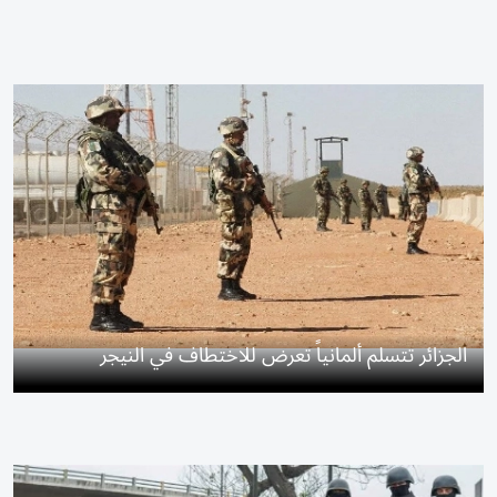
الجزائر تتسلم ألمانياً تعرض للاختطاف في النيجر