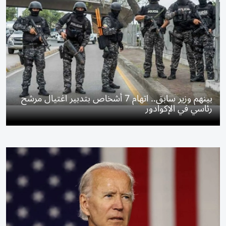
بينهم وزير سابق.. اتهام 7 أشخاص بتدبير اغتيال مرشح
رئاسي في الإكوادور