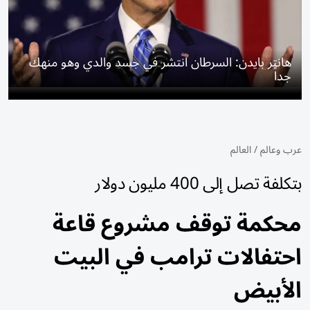
هانتر بايدن: السرطان انتشر في جسد والدي وهو منهك
جداً
عرب وعالم
/
العالم
بتكلفة تصل إلى 400 مليون دولار
محكمة توقف مشروع قاعة
احتفالات ترامب في البيت
الأبيض