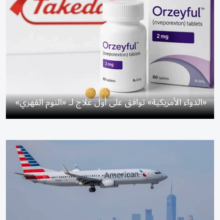
«الدواء الأمريكية» توافق على أول علاج لـ «النوم القهري»