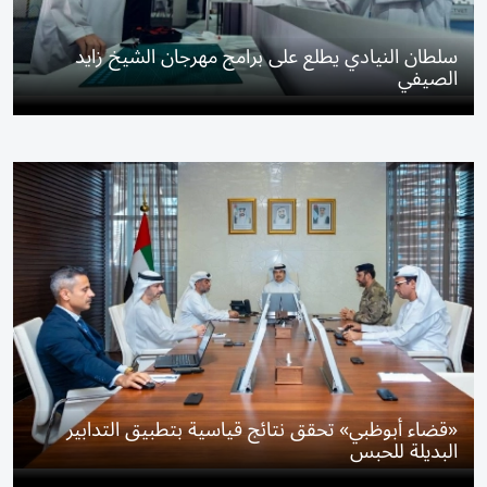
سلطان النيادي يطلع على برامج مهرجان الشيخ زايد
الصيفي
«قضاء أبوظبي» تحقق نتائج قياسية بتطبيق التدابير
البديلة للحبس