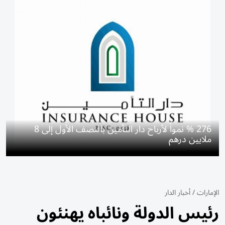
276 % نمواً لأرباح دار التأمين بالنصف الأول إلى 8
ملايين درهم
الإمارات
/
أخبار الدار
رئيس الدولة ونائباه يهنئون