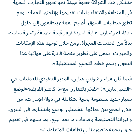
«تشكّل هذه الشراكة خطوة مهمّة نحو تطوير التجارب البحرية
في المنطقة والارتقاء بآليات تقديمها وإتاحتها للعملاء. ومع
تطور متطلبات السوق، أصبح العملاء يتطلعون إلى حلول
متكاملة وتجارب عالية الجودة توفر قيمة مضافة وتجربة سلسة،
بدلاً من الخدمات المجزأة. ومن خلال توحيد هذه الإمكانات
والخبرات، نعمل على تطوير منصة قادرة على مواكبة هذا
التحول ودعم خطط التوسع المستقبلية».
فيما قال هولجر شولتي هيلين، المدير التنفيذي للعمليات في
«الصير مارين»: «نفخر بالتعاون مع»ذا كابتنز القابضة«لوضع
معيار جديد لمنظومة بحرية متكاملة في دولة الإمارات، من
خلال الجمع بين نطاقها التشغيلي الواسع وانتشارها في السوق،
وخبراتنا التصنيعية وخدمات ما بعد البيع، بما يسهم في تقديم
حلول بحرية متطورة تلبي تطلعات المتعاملين».