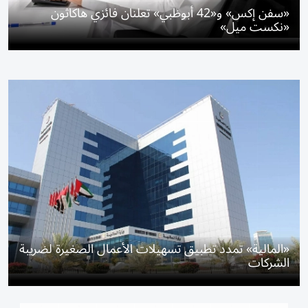
«سفن إكس» و«42 أبوظبي» تعلنان فائزي هاكاثون
«نكست ميل»
«المالية» تمدد تطبيق تسهيلات الأعمال الصغيرة لضريبة
الشركات