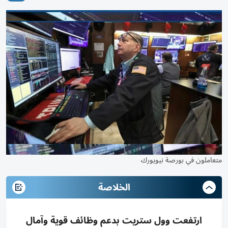
متعاملون في بورصة نيويورك
الخلاصة
ارتفعت وول ستريت بدعم وظائف قوية وآمال