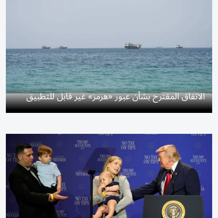
الاتفاق المقترح بشأن عبور «هرمز» غير قابل للتطبيق