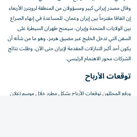
وقال مصدر إيراني ‌كبير ومسؤولان من المنطقة لرويترز الأربعاء
إن اتفاقا مقترحاً بين ⁠إيران وعمان، للمساعدة في إنهاء الصراع
بين الولايات المتحدة وإيران، سيمنح طهران السيطرة على
السفن التي تدخل الخليج عبر مضيق هرمز، وهو ما من شأنه أن
يكون أحد أكبر التنازلات المقدمة لإيران حتى الآن. وظلت نتائج
الشركات محور الاهتمام الرئيسي.
توقعات الأرباح
​ورفع المحللون توقعات الأرباح بشكل مطرد خلال موسم إعلان
‌النتائج وسط تقديرات بأن ترتفع أرباح المؤشر ستوكس 600
للربع الثاني بنسبة تقارب 21 بالمئة، وفقا لبيانات جمعتها
مجموعة بورصات لندن، ⁠مقارنة بتوقعات النمو التي كانت
حوالي 12.5 بالمئة في أوائل مايو/ أيار.