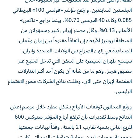
نقطة. وأغلق المؤشر عند مستويات غير مسبوقة خلال
الجلستين السابقتين. وارتفع مؤشر «فوتسي 100» البريطاني
0.085 وكاك 40 الفرنسي 0.70%، بينما تراجع «داكس»
الألماني 0.13%. وقال مصدر إيراني ‌كبير ومسؤولان من
المنطقة لرويترز الأربعاء إن اتفاقاً مقترحاً بين إيران وعُمان،
للمساعدة في إنهاء الصراع بين الولايات المتحدة وإيران،
سيمنح طهران السيطرة على السفن التي تدخل الخليج عبر
مضيق هرمز، وهو ما من شأنه أن يكون أحد أكبر التنازلات
المقدمة لإيران حتى الآن. وظلت نتائج الشركات محور الاهتمام
الرئيسي.
ورفع المحللون توقعات الأرباح بشكل مطرد خلال موسم إعلان
‌النتائج وسط تقديرات بأن ترتفع أرباح المؤشر ستوكس 600
للربع الثاني بنسبة تقارب 21 بالمئة، وفقاً لبيانات جمعتها
مجموعة بورصات لندن، مقارنة بتوقعات النمو التي كانت