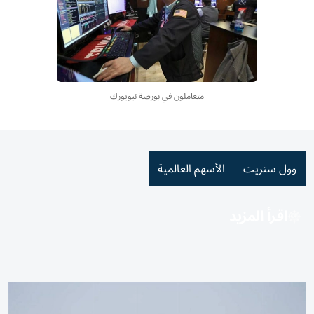
متعاملون في بورصة نيويورك
وول ستريت
الأسهم العالمية
اقرأ المزيد