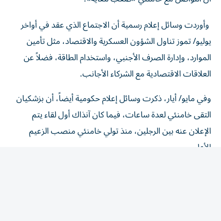
وأوردت وسائل إعلام رسمية أن الاجتماع الذي عقد في أواخر
يوليو/ تموز تناول الشؤون العسكرية والاقتصاد، مثل تأمين
الموارد، وإدارة الصرف الأجنبي، واستخدام الطاقة، ‌فضلاً عن
العلاقات الاقتصادية مع الشركاء الأجانب.
وفي مايو/ أيار، ذكرت وسائل إعلام حكومية أيضاً، أن بزشكيان
التقى خامنئي لعدة ⁠ساعات، فيما كان آنذاك أول لقاء يتم
الإعلان عنه بين الرجلين، منذ تولي خامنئي منصب الزعيم
الأعلى.
وأفادت التقارير بأن خامنئي لحقت ‌به إصابات خطرة في الهجوم
الذي وقع في 28 فبراير ‌/ شباط، وأودى بحياة والده علي
خامنئي في اليوم الأول من الحرب الأمريكية الإسرائيلية على
إيران.