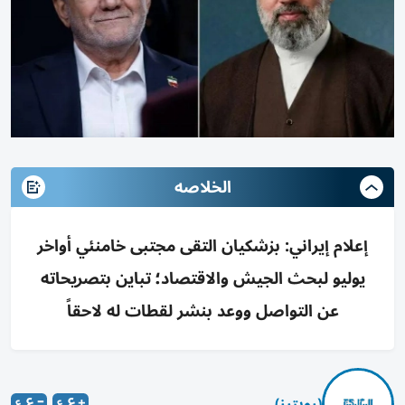
الخلاصه
إعلام إيراني: بزشكيان التقى مجتبى خامنئي أواخر
يوليو لبحث الجيش والاقتصاد؛ تباين بتصريحاته
عن التواصل ووعد بنشر لقطات له لاحقاً
(رويترز)