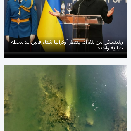
زيلينسكي من بلغراد: ينتظر أوكرانيا شتاء قاسٍ بلا محطة
حرارية واحدة