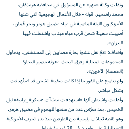
ونقلت وكالة «مهر» عن المسؤول في محافظة هرمزغان،
محمد راضمهر، قوله «خلال الأعمال الهجومية التي شنها
الأمريكيون الليلة الماضية في مياه مضيق هرمز وبحر عُمان،
أصيبت سفينة شحن قرب مياه ميناب واشتعلت فيها
النيران».
وأضاف: «تمّ نقل عشرة بحارة مصابين إلى المستشفى، وتحاول
المجموعات المحلية وفرق البحث معرفة مصير البحارة
(الخمسة) الآخرين».
ولم يتضح على الفور ما إذا كانت سفينة الشحن قد استُهدفت
بشكل مباشر.
وأعلنت واشنطن أنها «استهدفت منشآت عسكرية إيرانية» ليل
الخميس، بعد تعرّض عدد من سفنها للهجوم في مضيق هرمز،
وهو نقطة تجاذب رئيسية بين الطرفين منذ بدء الحرب الأمريكية
الإسرائيلية على طهران في 28 فبراير/ شباط.