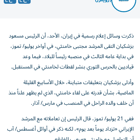
ذكرت وسائل إعلام رسمية في إيران، الأحد، أن الرئيس مسعود
بزشكيان التقى المرشد مجتبى خامنئي، في أواخر يوليو/ تموز،
في بداية عامه الثالث في ⁠منصبه رئيساً للبلاد، فيما وعد
قياديين بالحرس الثوري بنشر ‌لقطات لخامنئي في المستقبل.
وأدلى بزشكيان بتعليقات متباينة، خلال الأسابيع القليلة
الماضية، بشأن قدرته على لقاء خامنئي، الذي لم يظهر علناً ‌منذ
أن خلف والده الراحل في المنصب في مارس/ آذار.
ففي ⁠21 يوليو/ تموز، قال الرئيس إن تعاملاته مع المرشد
الإيراني «تزداد يوماً بعد يوم»، لكنه ذكر في أوائل أغسطس/ آب
أن التواصل مع خامنئي «صعب للغاية».