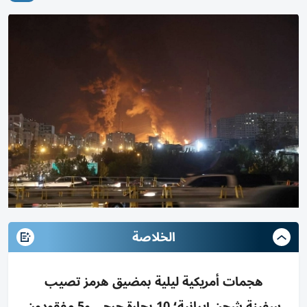
الخلاصة
هجمات أمريكية ليلية بمضيق هرمز تصيب
سفينة شحن إيرانية؛ 10 بحارة جرحى و5 مفقودون