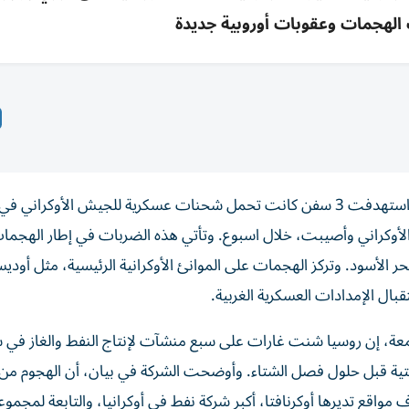
الهجمات وعقوبات أوروبية جديدة
أعلنت وزارة الدفاع الروسية، صباح أمس الجمعة، أن قواتها استهدفت 3 سفن كانت تحمل شحنات عسكرية للجيش الأوكران
تخدمها الجيش الأوكراني وأصيبت، خلال اسبوع. وتأتي هذه الضربات في إطار الهجم
حر الأسود. وتركز الهجمات على الموانئ الأوكرانية الرئيسية، مثل أوديس
ل الإمدادات العسكرية الغربية.
جمعة، ​إن روسيا شنت ‌غارات على سبع ‌منشآت لإنتاج النفط والغاز في
تحتية قبل حلول فصل الشتاء. وأوضحت الشركة في بيان، أن الهجوم من ​ب
اقع تديرها ‌أوكرنافتا، أكبر شركة ‌نفط في أوكرانيا، والتابعة ‌لمجموع