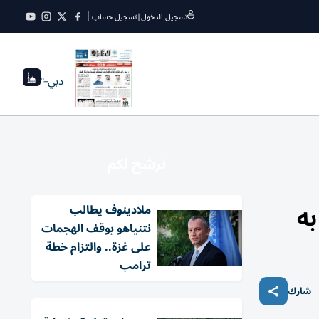
تسجيل الدخول
|
تسجيل حساب
دبي
--°
نرشح لكم
به
ملادينوف يطالب
نتنياهو بوقف الهجمات
على غزة.. والتزام خطة
ترامب
شارك