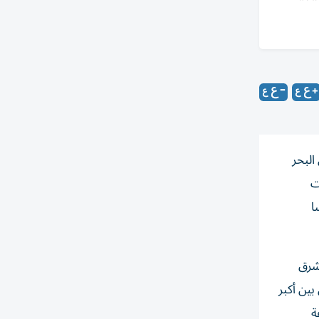
ي في البحر
ات
ا
 شرق
ين ‌أكبر
ة