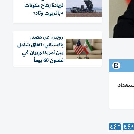
لزيادة إنتاج مكونات
«باتريوت وثاد»
‏رويترز عن مصدر
باكستاني: اتفاق شامل
بين أمريكا وإيران في
غضون 60 يوماً
ستعداد