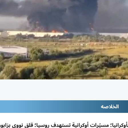
الخلاصه
رانيا؛ مسيّرات أوكرانية تستهدف روسيا؛ قلق نووي بزابوري