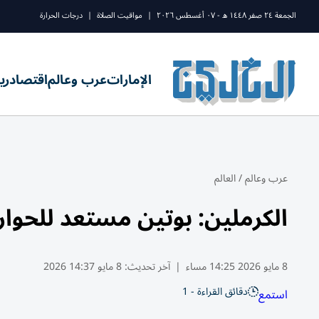
الجمعة ٢٤ صفر ١٤٤٨ ه - ٠٧ أغسطس ٢٠٢٦
|
مواقيت الصلاة
|
درجات الحرارة
الإمارات
عرب وعالم
اقتصاد
ري
عرب وعالم
/
العالم
الكرملين: بوتين مستعد للحوار م
8 مايو 2026 14:25 مساء
|
آخر تحديث:
8 مايو 14:37 2026
دقائق القراءة - 1
استمع