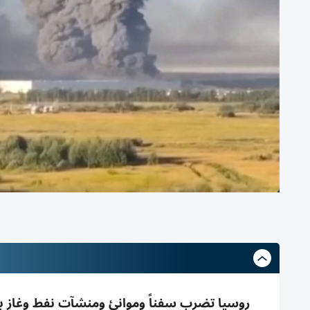
روسيا تضرب سفناً وموانئ ومنشآت نفط وغاز بأوك