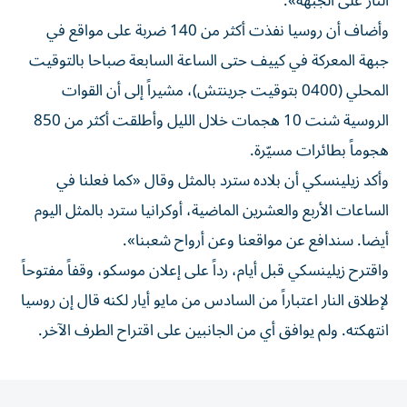
النار على الجبهة».
وأضاف أن روسيا نفذت أكثر من 140 ضربة على ​مواقع ‌في
جبهة المعركة في كييف حتى الساعة السابعة صباحا ‌بالتوقيت
المحلي (0400 بتوقيت جرينتش)، مشيراً إلى أن القوات
الروسية شنت 10 هجمات خلال الليل وأطلقت أكثر من 850
هجوماً بطائرات مسيّرة.
وأكد ‌زيلينسكي أن ‌بلاده سترد بالمثل وقال «كما ⁠فعلنا في
الساعات الأربع والعشرين الماضية، أوكرانيا سترد ‌بالمثل اليوم
أيضا. سندافع عن مواقعنا وعن أرواح شعبنا».
واقترح زيلينسكي قبل أيام، رداً على إعلان موسكو، ⁠وقفاً مفتوحاً
لإطلاق النار اعتباراً من السادس ​من مايو أيار لكنه قال إن روسيا
انتهكته. ولم يوافق أي من الجانبين على اقتراح الطرف الآخر.