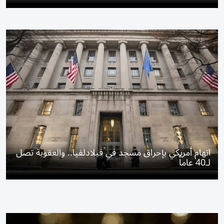
اتهام أمريكي بإحراق مسجد في فيلادلفيا.. والعقوبة تصل
لـ40 عاماً