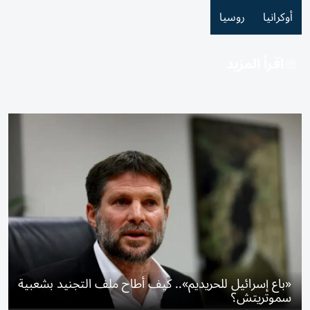
أوكرانيا
روسيا
اقرأ المزيد
«باع إسرائيل للحريديم».. كيف أطاح ملف التجنيد بشعبية
سموتريتش؟