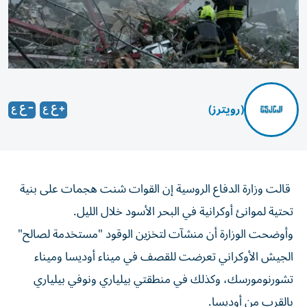
(رويترز)
قالت ‌وزارة الدفاع ​الروسية ⁠إن القوات شنت ‌هجمات على ‌بنية
تحتية لموانئ ‌أوكرانية في البحر ⁠الأسود خلال الليل.
وأوضحت الوزارة أن منشآت لتخزين الوقود "مستخدمة لصالح" ​
الجيش الأوكراني تعرضت للقصف ‌في ميناء أوديسا وميناء
⁠تشورنومورسك، وكذلك في منطقتي بيلياري ونوفي ​بيلياري
‌بالقرب ‌من أوديسا.