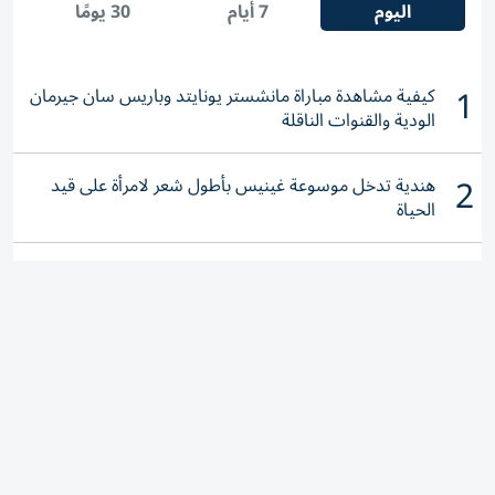
1
كيفية مشاهدة مباراة مانشستر يونايتد وباريس سان جيرمان
الودية والقنوات الناقلة
2
هندية تدخل موسوعة غينيس بأطول شعر لامرأة على قيد
الحياة
3
«التوطين» للباحثين عن عمل: احذروا عروض العمل الوهمية
وتحققوا عبر «الباركود»
4
طائرات مسيرة وتهديدات.. برلين تدق ناقوس الخطر أمام
"الحرب الهجينة"
5
الإمارات.. «مرخيات القلايد» أشدّ أيام الصيف تبدأ 11
أغسطس