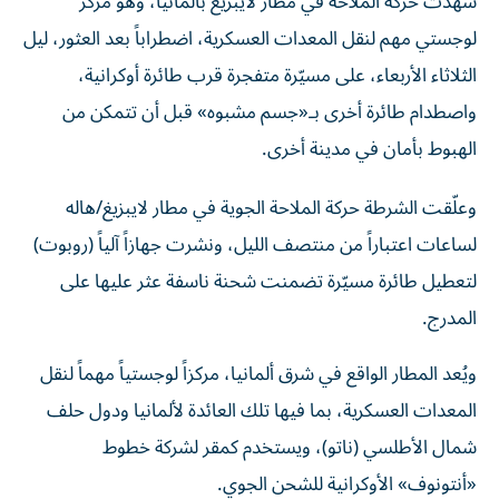
لوجستي مهم لنقل المعدات العسكرية، اضطراباً بعد العثور، ليل
الثلاثاء الأربعاء، على مسيّرة متفجرة قرب طائرة أوكرانية،
واصطدام طائرة أخرى بـ«جسم مشبوه» قبل أن تتمكن من
الهبوط بأمان في مدينة أخرى.
وعلّقت الشرطة حركة الملاحة الجوية في مطار لايبزيغ/هاله
لساعات اعتباراً من منتصف الليل، ونشرت جهازاً آلياً (روبوت)
لتعطيل طائرة مسيّرة تضمنت شحنة ناسفة عثر عليها على
المدرج.
ويُعد المطار الواقع في شرق ألمانيا، مركزاً لوجستياً مهماً لنقل
المعدات العسكرية، بما فيها تلك العائدة لألمانيا ودول حلف
شمال الأطلسي (ناتو)، ويستخدم كمقر لشركة خطوط
«أنتونوف» الأوكرانية للشحن الجوي.
وأظهرت لقطات عرضتها وسائل إعلام محلية، جهازاً آلياً