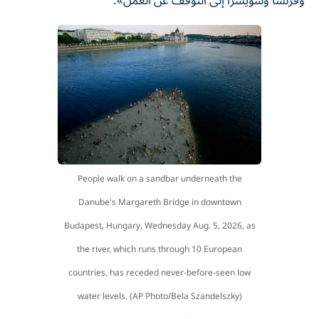
وفرنسا وسويسرا إلى التوقف عن العمل».
People walk on a sandbar underneath the
Danube's Margareth Bridge in downtown
Budapest, Hungary, Wednesday Aug. 5, 2026, as
the river, which runs through 10 European
countries, has receded never-before-seen low
water levels. (AP Photo/Bela Szandelszky)