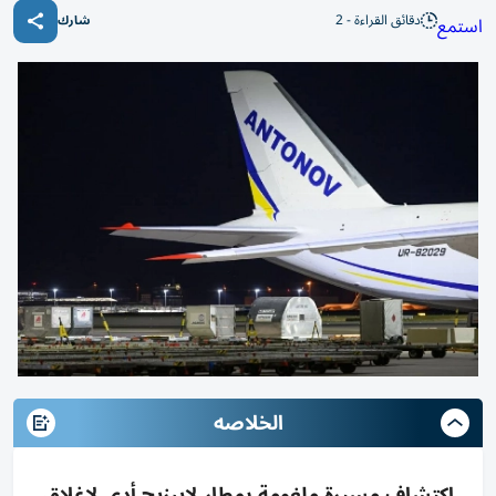
دقائق القراءة - 2
استمع
شارك
الخلاصه
اكتشاف مسيرة ملغومة بمطار لايبزيج أدى لإغلاق