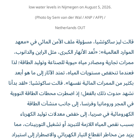
low water levels in Nijmegen on August 5, 2026.
(Photo by Sem van der Wal / ANP / AFP) /
Netherlands OUT
قالت ليز ساكوتشيا، مسؤولة ملف الأمن المائي في «معهد
الموارد العالمية»: «تُعد الأنهار الكبرى، مثل الراين والدانوب،
ممرات تجارية ومصادر مياه حيوية للصناعة وتوليد الطاقة؛ لذا
فعندما تنخفض مستويات المياه، تمتد الآثار إلى ما هو أبعد
بكثير من الممرات المائية نفسها». قالت ساكوتشيا: «لقد بدأنا
نشهد حدوث ذلك بالفعل؛ إذ اضطرت محطات الطاقة النووية
في المجر ورومانيا وفرنسا، إلى جانب منشآت الطاقة
الكهرومائية في صربيا، إلى خفض معدلات توليد الكهرباء
بسبب نقص المياه اللازمة للتبريد أو تشغيل التوربينات، مما
يزيد من مخاطر انقطاع التيار الكهربائي والاضطرار إلى استيراد