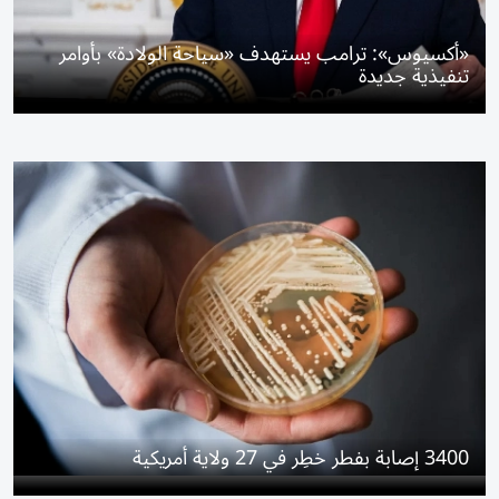
«أكسيوس»: ترامب يستهدف «سياحة الولادة» بأوامر
تنفيذية جديدة
3400 إصابة بفطر خطِر في 27 ولاية أمريكية