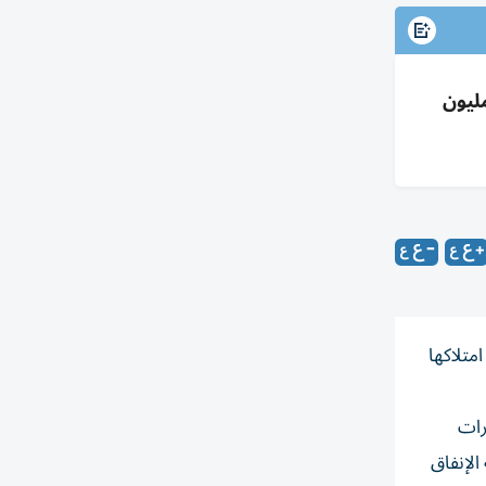
9.3% من نيبيوس فترتفع الأسهم 13%+؛ شراكة واستثمار 2 مليار دولار وتمويل 775 مليون
ا» عن امتلاكها
رات
موجة الإنفاق