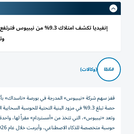
وت
(وكالات)
حصة تبلغ 9.3% في مزود البنية التحتية للحوسبة السحابية الخاصة بالذكاء الاصطناعي.
وتعد «نيبيوس»، التي تتخذ من «أمستردام» مقراً لها، واحد