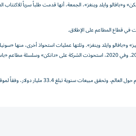
» و«بافالو وايلد وينغز»، الجمعة، أنها قدمت طلباً سرياً للاكتتاب الع
ت في قطاع المطاعم على الإطلاق.
 اندماج شركتي «آربيز» و«بافالو وايلد وينغز». وتلتها عمليات استحواذ أخرى، منها «س
إن» في وقت لاحق من عام 2018، و«جيمي جونز» في 2019. وفي 2020، استحوذت الشركة على «دانكن» وسلسلة مطاعم
تمتلك «إنسباير»، عبر هذه السلاسل، أكثر من 33 ألف مطعم حول العالم، وتحقق مبيعات سنوية تبلغ 4