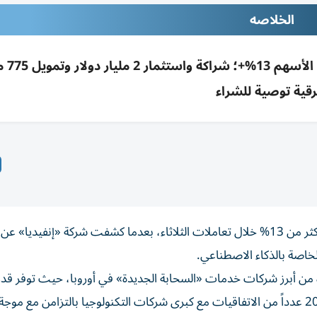
الخلاصه
إنفيديا تكشف امتلاك 
رقية توصية للشراء
قفز سهم شركة «نيبيوس» المدرجة في بورصة «ناسداك» بأكثر من 13% خلال تعاملات الثلاثاء، بعدما كشفت شركة «إنفيدي
ة من أبرز شركات خدمات «السحابة الجديدة» في أوروبا، حيث توفر قد
حوسبة متخصصة للذكاء الاصطناعي، وأبرمت خلال عام 2026 عدداً من الاتفاقيات مع كبرى شركات التكنولوجيا بالتزامن مع 