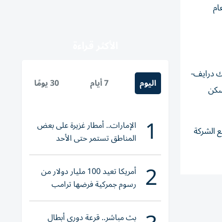
ام
الأكثر قراءة
ونيك درايف-
اليوم
7 أيام
30 يومًا
 «باسكن
1
الإمارات.. أمطار غزيرة على بعض
33. مليار دولار، وفقاً لموقع الشركة
المناطق تستمر حتى الأحد
2
أمريكا تعيد 100 مليار دولار من
رسوم جمركية فرضها ترامب
بث مباشر.. قرعة دوري أبطال