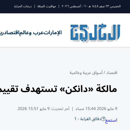
الخميس ٢٣ صفر ١٤٤٨ ه - ٠٦ أغسطس ٢٠٢٦
|
مواقيت الصلاة
|
درجات الحرارة
الإمارات
عرب وعالم
اقتصاد
ري
اقتصاد
/
أسواق عربية وعالمية
مالكة «دانكن» تستهدف تقييماً بـ20 مليار دولار في طر
9 مايو 2026 15:44 مساء
|
آخر تحديث:
9 مايو 15:51 2026
دقائق القراءة - 1
استمع