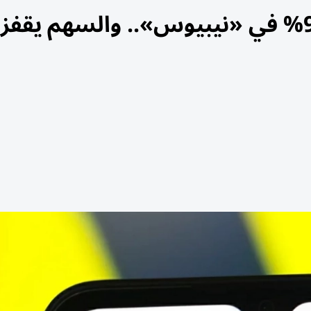
«إنفيديا» تكشف عن حصة 9.3% في «نيبيوس».. والسهم يقف