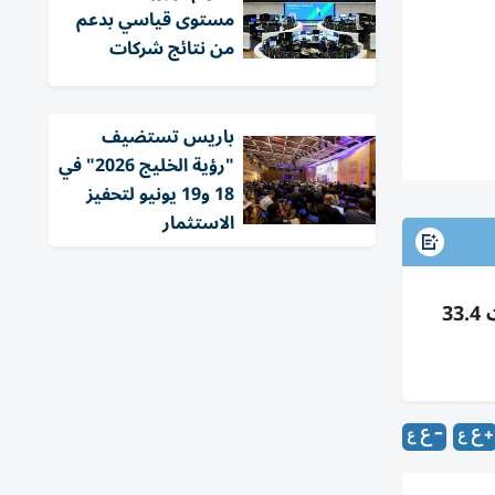
مستوى قياسي بدعم
من نتائج شركات
باريس تستضيف
"رؤية الخليج 2026" في
18 و19 يونيو لتحفيز
الاستثمار
إنسباير براندز مالكة دانكن تتقدم سراً لطرح أولي مستهدفة تقييماً 20 مليار دولار؛ تدير 33 ألف مطعم ومبيعات 33.4