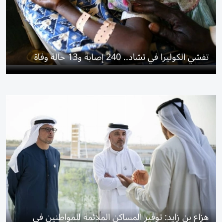
تفشي الكوليرا في تشاد.. 240 إصابة و13 حالة وفاة
هزاع بن زايد: توفير المساكن الملائمة للمواطنين في