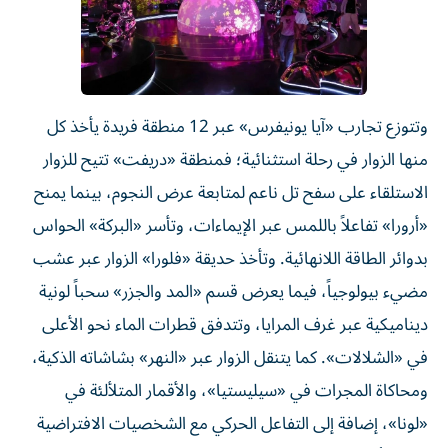
وتتوزع تجارب «آيا يونيفرس» عبر 12 منطقة فريدة يأخذ كل
منها الزوار في رحلة استثنائية؛ فمنطقة «دريفت» تتيح للزوار
الاستلقاء على سفح تل ناعم لمتابعة عرض النجوم، بينما يمنح
«أرورا» تفاعلاً باللمس عبر الإيماءات، وتأسر «البركة» الحواس
بدوائر الطاقة اللانهائية. وتأخذ حديقة «فلورا» الزوار عبر عشب
مضيء بيولوجياً، فيما يعرض قسم «المد والجزر» سحباً لونية
ديناميكية عبر غرف المرايا، وتتدفق قطرات الماء نحو الأعلى
في «الشلالات». كما يتنقل الزوار عبر «النهر» بشاشاته الذكية،
ومحاكاة المجرات في «سيليستيا»، والأقمار المتلألئة في
«لونا»، إضافة إلى التفاعل الحركي مع الشخصيات الافتراضية