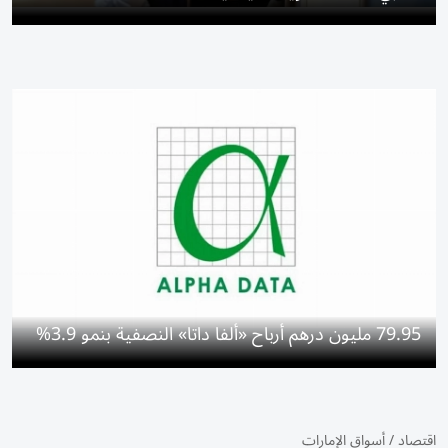
79.95 مليون درهم أرباح «ألفا داتا» النصفية بنمو 3.9%
اقتصاد
/
أسواق الإمارات