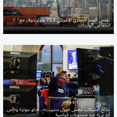
تقلص العجز التجاري الأمريكي 73.3 مليار دولار مع
انخفاض الواردات
نتائج الشركات تُنعش «وول ستريت».. «داو جونز» و«إس
آند بي» عند مستويات قياسية