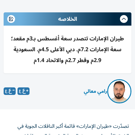
الخلاصه
طيران الإمارات تتصدر سعة أغسطس بـ3م مقعد؛
سعة الإمارات 7.2م. دبي الأعلى 4.5م. السعودية
2.9م وقطر 2.7م والاتحاد 1.4م
رامي معالي
تصدّرت «طيران الإمارات» قائمة أكبر الناقلات الجوية في
الشرق الأوسط، من حيث السعة المقعدية المجدولة لشهر