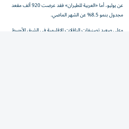
مجدول بنمو 8.5% عن الشهر الماضي.
وعلى صعيد تصنيفات الناقلات الإقليمية في الشرق الأوسط
لشهر أغسطس 2026، جاءت «الخطوط السعودية» في المرتبة
الثانية سعةً بـ2.9 مليون مقعد، تلتها «الخطوط القطرية» في
المرتبة الثالثة بـ 2.7 مليون مقعد، وحلت «طيران ناس» رابعاً بـ
1.43 مليون مقعد، تليها «الاتحاد للطيران» خامساً، ثم «طيران
أديل» سادساً بـ 1.25 مليون مقعد و«فلاي دبي» سابعاً،
و«العربية للطيران» ثامناً.
مطار دبي يتصدر
من جهته واصل مطار دبي الدولي هيمنته على حركة السفر
الإقليمية والدولية بتصدره قائمة أكثر المطارات في الشرق