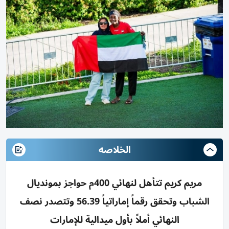
الخلاصه
مريم كريم تتأهل لنهائي 400م حواجز بمونديال
الشباب وتحقق رقماً إماراتياً 56.39 وتتصدر نصف
النهائي أملاً بأول ميدالية للإمارات