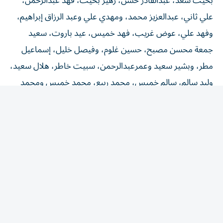
علي ثاني، عبدالعزيز محمد، ومهدي علي وعبد الرزاق إبراهيم،
وفهد علي، عوض غريب، فهد خميس، عيد باروت، سعيد
جمعة محسن مصبح، حسين غلوم، وفيصل خليل، إسماعيل
مطر، وبشير سعيد وعمرعبدالرحمن، سبيت خاطر، هلال سعيد،
وليد سالم، سالم خميس، محمد ربيع، محمد خميس ومحمد
راشد سرور ونواف مبارك وأحمد خليل وحمدان الكمالي.