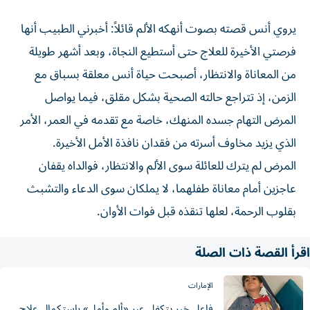
يروي أنس قصته بصوت أنهكه الألم قائلاً: أخبرني الطبيب أنها
فرصتي الأخيرة للعلاج حتى أستطيع النجاة، وبعد أشهر طويلة
من المعاناة والانتظار، أصبحت حياة أنس معلقة بسباق مع
الزمن، إذ تتراجع حالته الصحية بشكل مقلق، فيما يواصل
المرض التهام جسده المنهك، خاصة مع تقدمه في العمر، الأمر
الذي يزيد مخاوف أسرته من فقدان نافذة الأمل الأخيرة.
المرض لم يترك للعائلة سوى الألم والانتظار، فوالداه يقفان
عاجزين أمام معاناة طفلهما، لا يملكان سوى الدعاء والتشبث
بقلوب الرحمة، لعلها تنقذه قبل فوات الأوان.
اقرأ القصة ذات الصلة
الإمارات
فاعل خير يتكفل عبر «ألم وأمل» باستكمال علاج