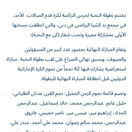
تختتم بطولة النخبة لحرس الرئاسة لكرة قدم الصالات، الأحد،
في مجمع ند الشبا الرياضي في دبي، والتي انطلقت نسختها
الأولى بمشاركة مميزة وتحت شعار (كن مع النخبة).
وتقام المباراة النهائية بحضور عدد كبير من المسؤولين
والضيوف، ويسبق نهائي الصراع على لقب بطولة النخبة، مباراة
استعراضية يشارك فيها 42 نجماً من نجوم الكرة الإماراتية
الدوليين قبل انطلاقة المباراة النهائية للبطولة.
وتضم قائمة نجوم الزمن الجميل: نجم القرن عدنان الطلياني،
خليل غانم، عبدالرحمن محمد، خالد إسماعيل، عبدالرحمن
الحداد، إبراهيم مير، عيسى مير، ناصر خميس، فاروق
عبدالرحمن، محمد سالم رضوان، محمد علي أحمد، منذر علي،
بخيت سعد، عبدالقادر حسن، زهير بخيت، فهد عبدالرحمن،