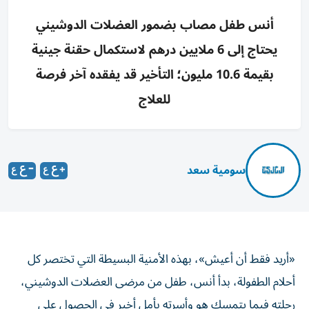
أنس طفل مصاب بضمور العضلات الدوشيني
يحتاج إلى 6 ملايين درهم لاستكمال حقنة جينية
بقيمة 10.6 مليون؛ التأخير قد يفقده آخر فرصة
للعلاج
سومية سعد
«أريد فقط أن أعيش»، بهذه الأمنية البسيطة التي تختصر كل
أحلام الطفولة، بدأ أنس، طفل من مرضى العضلات الدوشيني،
رحلته فيما يتمسك هو وأسرته بأمل أخير في الحصول على