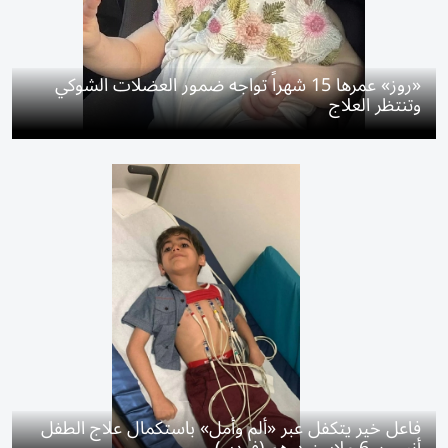
«روز» عمرها 15 شهراً تواجه ضمور العضلات الشوكي
وتنتظر العلاج
فاعل خير يتكفل عبر «ألم وأمل» باستكمال علاج الطفل
أنس بـ 6 ملايين درهم (فيديو)