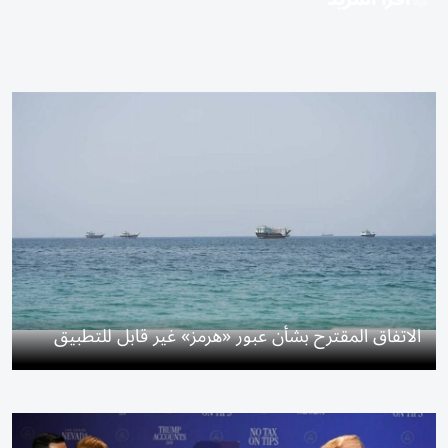
الاتفاق المقترح بشأن عبور «هرمز» غير قابل للتطبيق