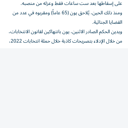
ومنذ ذلك الحين، يُلاحق يون (65 عاماً) ومقربوه في عدد من
القضايا الجنائية.
ويدين الحكم الصادر الاثنين، يون بانتهاكين لقانون الانتخابات،
من خلال الإدلاء بتصريحات كاذبة خلال حملة انتخابات 2022،
والتي فاز فيها بفارق لم يتجاوز 0,7 في المئة.
ودانته المحكمة بالإدلاء بمعلومات خاطئة بشأن علاقته بشامان
(معالج روحي)، إذ كذب خلال مقابلة في مؤتمر بوذي ليحاول
التستر على اجتماع عقده عام 2019 مع هذا المُعالج، في محاولة
لتجنب إثارة الجدل.
وأضافت المحكمة أن يون كذب أيضاً بشأن تقديمه محامياً
لمسؤول ضرائب سبق وأن خضع للتحقيق في مزاعم رشوة.
وجاء في الحكم الذي أُعلن خلال بث مباشر: «إن المتهم، وهو
مرشح بارز في الانتخابات الرئاسية، قد نشر معلومات كاذبة