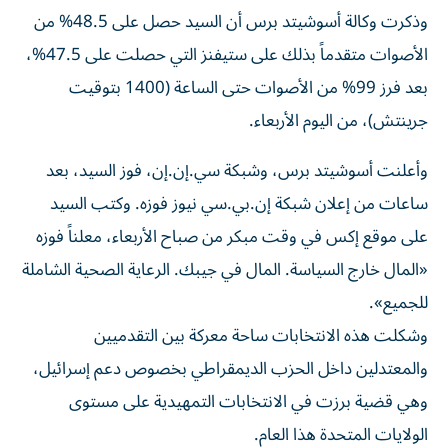
وذكرت وكالة أسوشيتد برس أن السيد حصل ‌على 48.5% من
الأصوات متقدماً بذلك على ستيفنز التي حصلت على 47.5%،
بعد فرز 99% من الأصوات حتى الساعة (1400 بتوقيت
⁠جرينتش)، من اليوم الأربعاء.
وأعلنت أسوشيتد برس، وشبكة سي.إن.إن، فوز السيد، بعد
ساعات من إعلان شبكة إن.بي.سي نيوز فوزه. وكتب السيد
على موقع إكس في وقت مبكر ​من ‌صباح الأربعاء، معلناً فوزه
«المال خارج السياسة. المال في جيبك. الرعاية ‌الصحية الشاملة
للجميع».
وشكلت هذه الانتخابات ساحة معركة بين التقدميين
والمعتدلين داخل الحزب الديمقراطي بخصوص دعم إسرائيل،
وهي قضية برزت في الانتخابات التمهيدية على مستوى
الولايات المتحدة ‌هذا العام.