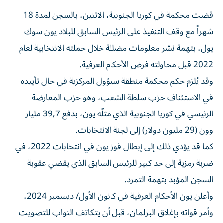
قضت محكمة في كوريا الجنوبية، الاثنين، بالسجن لمدة 18
شهراً مع وقف التنفيذ على الرئيس السابق للبلاد يون سوك
يول، بتهمة نشر معلومات مضللة خلال حملته الانتخابية لعام
2022 قبل محاولته فرض الأحكام العرفية.
وقد يُلزم حكم محكمة منطقة سيؤول المركزية في حال تأييده
في الاستئناف حزب سلطة الشعب، وهو حزب المعارضة
الرئيسي في كوريا الجنوبية الذي مَثلّه يون، بدفع 39,7 مليار
وون (29 مليون دولار) إلى لجنة الانتخابات.
كما قد يؤدي ذلك إلى إبطال فوز يون في انتخابات 2022، في
ضربة رمزية إلى حد كبير للرئيس السابق الذي يقضي عقوبة
السجن المؤبد بتهمة التمرد.
وأعلن يون الأحكام العرفية في كانون الأول/ ديسمبر 2024،
وأمر قواته بإغلاق البرلمان، قبل أن يتكاتف النواب للتصويت
على إسقاطها بعد ست ساعات فقط وعزله من منصبه.