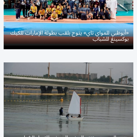
«أبوظبي للمواي تاي» يتوج بلقب بطولة الإمارات للكيك
بوكسينغ للشباب