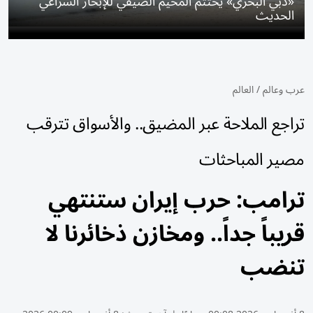
«دبي البحري» يختتم المخيم الصيفي للإبحار الشراعي
الحديث
عرب وعالم
/
العالم
تراجع الملاحة عبر المضيق.. والأسواق تترقب
مصير المباحثات
ترامب: حرب إيران ستنتهي
قريباً جداً.. ومخازن ذخائرنا لا
تنضب