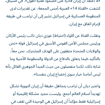
«لا أعتقد أن إيران قادرة على الصمود لفترة أطول». في السياق،
كشفت «القناة 14» العبرية،أمس الجمعة، عن تقديرات لدى
المنظومة العسكرية في إسرائيل تشير إلى أن ترامب في طريقه
لإبرام اتفاق مع إيران.
ونقلت القناة عن اللواء (احتياط) عوزي ديان نائب رئيس الأركان
ورئيس مجلس الأمن القومي الأسبق في إسرائيل قوله «نحن
والولايات المتحدة متفقون على الهدف المشترك، نحن معاً،
بالتأكيد،فيما يتعلق بالدفاع عن الدولة والمنظومة الأمنية وما
شابه ذلك. لكننا منفصلون من حيث المبدأ الجوهري القائل بأنه
ليس أمامنا خيار سوى إخضاع إيران بنفسنا».
واعتبر ديان أن ترامب يتجاهل حقيقة أن إيران النووية تشكل
تهديداً لسلام العالم أجمع، وليست مجرد مشكلة إقليمية أو
إسرائيلية فقط،مؤكداً أن إسرائيل هي الوحيدة التي تقف في