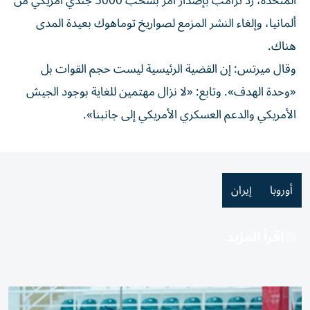
المتحدة، ‌رد ترامب بإصدار ⁠أمر بسحب 5000 جندي أمريكي ‌من
ألمانيا، وإلغاء النشر المزمع لصواريخ توماهوك بعيدة المدى
هناك.
وقال ميرتس: إن القضية ⁠الرئيسية ليست حجم القوات ​بل
«وحدة الهدف». وتابع: «لا نزال مهتمين للغاية بوجود الجيش
الأمريكي والدعم العسكري الأمريكي إلى جانبنا».
أوروبا
إيران
اقرأ المزيد