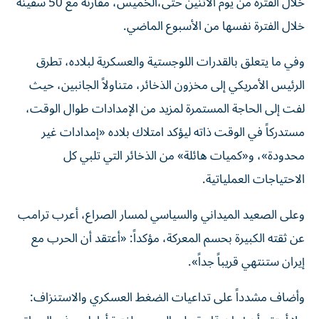
خلال الفترة من يوم الاثنين حتى،الخميس، مقارنة مع 50 سفينة
خلال الفترة نفسها من الأسبوع الماضي.
وفي ما يتعلق بالقدرات اللوجستية والعسكرية لبلاده، تطرق
الرئيس الأمريكي إلى مخزون الذخائر، متناولاً الجانبين، حيث
لفت إلى الحاجة المستمرة لمزيد من الإمدادات طوال الوقت،
مستدركاً في الوقت ذاته ليؤكد امتلاك بلاده «إمدادات غير
محدودة»، و«كميات هائلة» من الذخائر التي تلبي كل
الاحتياجات العملياتية.
وعلى الصعيد الميداني والسياسي لمسار الصراع، أعرب ترامب
عن ثقته الكبيرة بحسم المعركة، مؤكداً: «أعتقد أن الحرب مع
إيران ستنتهي قريباً جداً».
وأضاف مشدداً على تداعيات الضغط العسكري والاستنزاف: