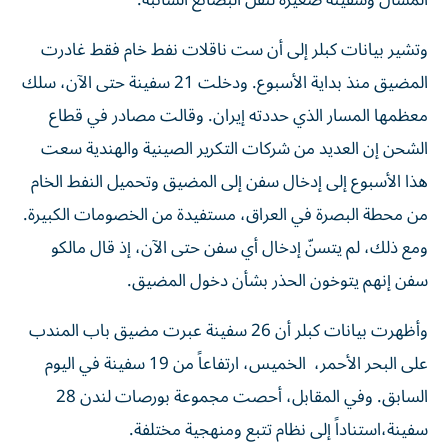
المسال وسفينة صغيرة لنقل البضائع السائبة.
وتشير بيانات كبلر إلى أن ست ناقلات نفط خام فقط غادرت
المضيق منذ بداية الأسبوع. ودخلت 21 سفينة حتى الآن، سلك
معظمها المسار الذي حددته إيران. وقالت مصادر في قطاع
الشحن إن ​العديد من شركات التكرير الصينية والهندية سعت
هذا الأسبوع إلى ‌إدخال سفن إلى المضيق وتحميل النفط الخام
من محطة البصرة في العراق، مستفيدة من الخصومات الكبيرة.
ومع ذلك، لم يتسنّ إدخال أي سفن حتى الآن، إذ قال مالكو
سفن إنهم يتوخون الحذر بشأن دخول المضيق.
وأظهرت بيانات كبلر أن 26 سفينة عبرت مضيق باب المندب
على البحر الأحمر، ​الخميس، ارتفاعاً من 19 سفينة في اليوم
السابق. وفي المقابل، أحصت مجموعة بورصات لندن 28
سفينة،استناداً إلى نظام تتبع ومنهجية مختلفة.