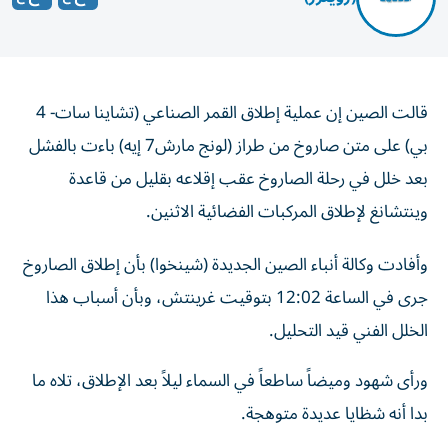
قالت الصين إن ‌عملية إطلاق القمر الصناعي (تشاينا سات- 4
بي) على ​متن ⁠صاروخ من ‌طراز (لونج مارش7 إيه) باءت بالفشل
‌بعد خلل في رحلة الصاروخ عقب ‌إقلاعه بقليل من قاعدة
وينتشانغ ⁠لإطلاق المركبات الفضائية الاثنين.
وأفادت وكالة أنباء الصين الجديدة (شينخوا) بأن إطلاق الصاروخ
جرى في الساعة 12:02 ​بتوقيت غرينتش، وبأن أسباب ‌هذا
الخلل الفني قيد التحليل.
ورأى شهود ⁠وميضاً ساطعاً في السماء ليلاً بعد الإطلاق، تلاه ما ​
بدا ‌أنه شظايا عديدة ‌متوهجة.
وهذا هو أول فشل معروف لهذا الصاروخ منذ ‌أول رحلة ‌قطعها