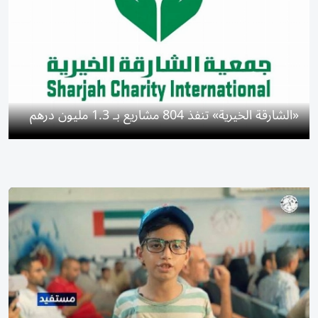
«الشارقة الخيرية» تنفذ 804 مشاريع بـ 1.3 مليون درهم