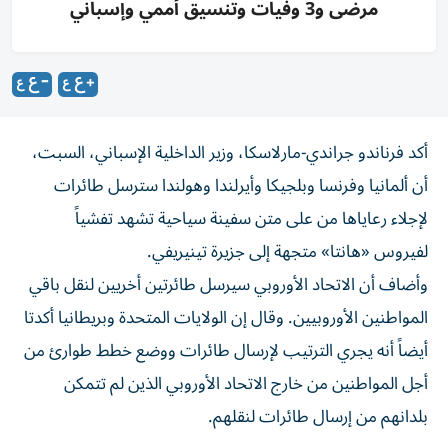
مرضى و3 وفيات وتنسيق أممي وإسباني
أكد فرناندو جراندي-مارلاسكا، وزير الداخلية الإسباني، السبت،
أن ألمانيا وفرنسا وبلجيكا وأيرلندا وهولندا سترسل طائرات
لإجلاء رعاياها من على ‌متن سفينة سياحية تشهد تفشياً
لفيروس «هانتا» متجهة إلى جزيرة تينيريفي.
وأضاف أن ​الاتحاد الأوروبي ⁠سيرسل طائرتين أخريين لنقل باقي
المواطنين الأوروبيين. وقال ‌إن الولايات المتحدة وبريطانيا ‌أكدتا
أيضاً أنه يجري الترتيب لإرسال طائرات ووضع خطط طوارئ من
أجل المواطنين من خارج الاتحاد الأوروبي الذين لم تتمكن
بلدانهم من إرسال طائرات لنقلهم.