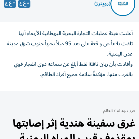
(رويترز)
أعلنت هيئة ​عمليات ⁠التجارة البحرية ‌البريطانية الأربعاء أنها
تلقت ‌بلاغاً عن واقعة ⁠على بعد 95 ميلاً بحرياً جنوب شرق مدينة
عدن ​اليمنية.
وأفادت بأن ‌ربان ناقلة نفط أبلغ ⁠عن سماعه دوي انفجار قوي
بالقرب ​منها، ‌مؤكدةً ‌سلامة جميع أفراد الطاقم.
عرب وعالم
/
العالم
غرق سفينة هندية إثر إصابتها
بمقذوف قرب المياه اليمنية