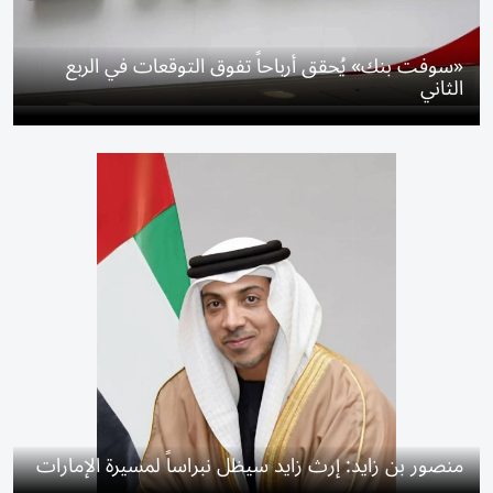
«سوفت بنك» يُحقق أرباحاً تفوق التوقعات في الربع
الثاني
منصور بن زايد: إرث زايد سيظل نبراساً لمسيرة الإمارات