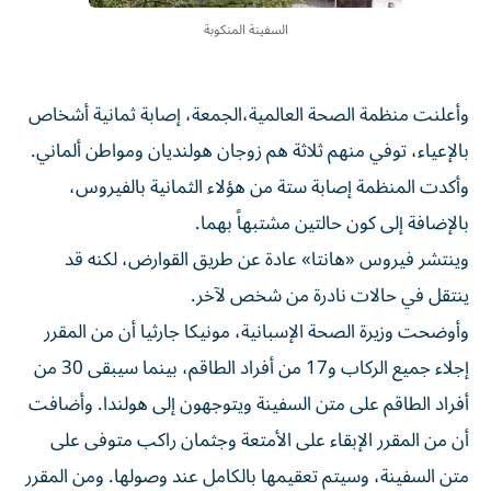
السفينة المنكوبة
وأعلنت منظمة الصحة العالمية،الجمعة، إصابة ثمانية أشخاص
بالإعياء، توفي منهم ثلاثة هم ​زوجان هولنديان ‌ومواطن ألماني.
وأكدت المنظمة إصابة ستة من هؤلاء الثمانية بالفيروس،
بالإضافة إلى ‌كون حالتين مشتبهاً بهما.
وينتشر فيروس «هانتا» عادة عن طريق القوارض، لكنه قد
ينتقل في حالات نادرة من شخص لآخر.
وأوضحت وزيرة الصحة الإسبانية، مونيكا جارثيا ‌أن من ‌المقرر
إجلاء جميع الركاب و17 من أفراد ⁠الطاقم، بينما سيبقى 30 من
أفراد الطاقم على متن ‌السفينة ويتوجهون إلى هولندا. وأضافت
أن من المقرر الإبقاء على الأمتعة وجثمان راكب متوفى على
متن السفينة، وسيتم تعقيمها بالكامل ⁠عند وصولها. ومن المقرر