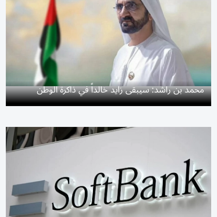
محمد بن راشد: سيبقى زايد خالداً في ذاكرة الوطن