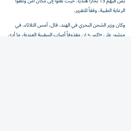
بمن فيهم 13 بحاراً هندياً، حيث نُقلوا إلى مكان آمن وتلقوا
الرعاية الطبية، وفقاً للتقرير.
وكان وزير الشحن ‌البحري في ‌الهند، قال، أمس الثلاثاء، في
منشور على «إكس» إن مقذوفاً أصاب السفينة الهندية، ما أدى
إلى انقلابها وغرقها بالقرب من المياه ‌اليمنية، ‌لكن خفر ‌السواحل
‌اليمني أنقذ جميع ‌البحارة وعددهم 14.
وكانت جماعة ‌الحوثي اليمنية، زعمت عبر تطبيق «تيليجرام»،
أمس الثلاثاء، أنها قصفت ‌هدفاً في مطار نجران السعودي.
ولم ‌يصدر أي تأكيد من السعودية.
من جهة أخرى، أعلنت هيئة عمليات التجارة البحرية البريطانية
أنها تلقت بلاغاً عن حادثة بحرية وقعت على بعد 20 ميلاً بحرياً
شمال شرقي مدينة خصب العمانية. وأوضحت الهيئة أن