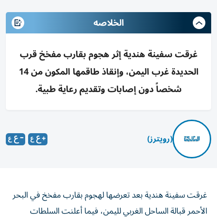
الخلاصه
غرقت سفينة هندية إثر هجوم بقارب مفخخ قرب
الحديدة غرب اليمن، وإنقاذ طاقمها المكون من 14
شخصاً دون إصابات وتقديم رعاية طبية.
(رويترز)
غرقت سفينة هندية بعد تعرضها لهجوم بقارب مفخخ في البحر
الأحمر قبالة الساحل الغربي لليمن، فيما أعلنت السلطات