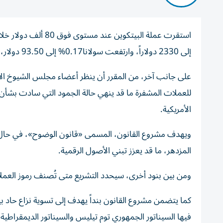
إلى 2330 دولاراً، وارتفعت سولانا0.17% إلى 93.50 دولار، واستقرت الريبل دون تغيير عند 1.42دولار.
على جانب آخر، من المقرر أن ينظر أعضاء مجلس الشيوخ الأ
للعملات المشفرة ما قد ينهي حالة الجمود التي سادت بشأ
الأمريكية.
ويهدف مشروع القانون، المسمى «قانون الوضوح»، في حال إق
المزدهر، ما قد يعزز تبني الأصول الرقمية.
ومن بين بنود أخرى، سيحدد التشريع متى تُصنف رموز العملات ا
كما يتضمن مشروع القانون بنداً يهدف إلى تسوية نزاع حاد 
فيها السيناتور الجمهوري توم تيليس والسيناتور الديمقراطي