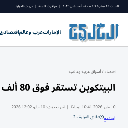
السبت ٢٥ صفر ١٤٤٨ ه - ٠٨ أغسطس ٢٠٢٦
|
مواقيت الصلاة
|
درجات الحرارة
الإمارات
عرب وعالم
اقتصاد
ري
اقتصاد
/
أسواق عربية وعالمية
البيتكوين تستقر فوق 80 ألف دولار
10 مايو 2026 10:41 صباحًا
|
آخر تحديث:
10 مايو 12:02 2026
دقائق القراءة - 2
استمع