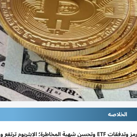
الخلاصه
ارتفاع البيتكوين 1.01% بدعم آمال فتح مضيق هرمز وتدفقات ETF وتحسن شهية المخاطرة؛ الإيثريوم ت