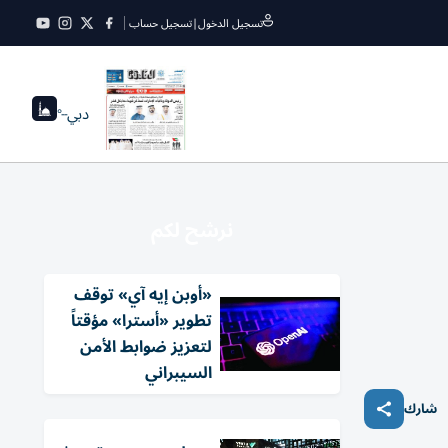
تسجيل الدخول
|
تسجيل حساب
دبي
--°
نرشح لكم
«أوبن إيه آي» توقف
تطوير «أسترا» مؤقتاً
لتعزيز ضوابط الأمن
السيبراني
شارك