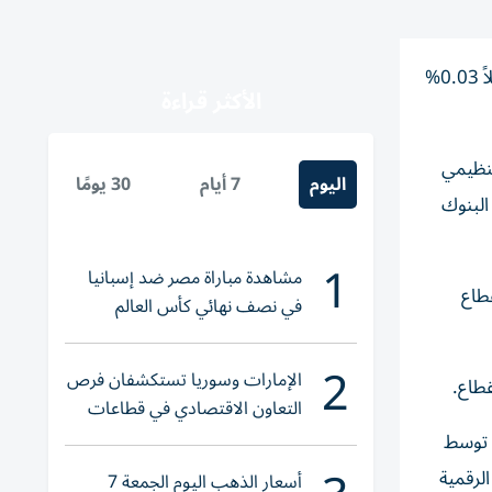
استقرت عملة البيتكوين عند مستوى فوق 80 ألف دولار خلال الأيام القليلة الماضية وسجلت 80200 دولار، وصعدت الإيثريوم قليلاً 0.03%
الأكثر قراءة
تنظيمي
اليوم
7 أيام
30 يومًا
البنوك
1
مشاهدة مباراة مصر ضد إسبانيا
طاع
في نصف نهائي كأس العالم
لناشئات اليد 2026
2
الإمارات وسوريا تستكشفان فرص
قطاع.
التعاون الاقتصادي في قطاعات
حيوية
ي توسط
لرقمية
أسعار الذهب اليوم الجمعة 7