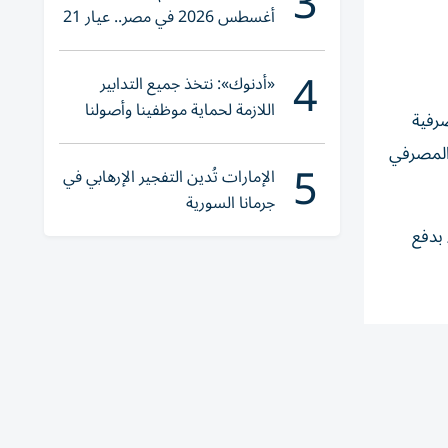
3
أغسطس 2026 في مصر.. عيار 21
يقترب من هذا الرقم
4
«أدنوك»: نتخذ جميع التدابير
اللازمة لحماية موظفينا وأصولنا
رفية
وعملياتنا
 المصرفي
5
الإمارات تُدين التفجير الإرهابي في
جرمانا السورية
 بدفع