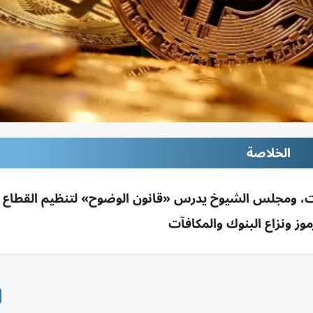
الخلاصة
ف وتباين أداء العملات، ومجلس الشيوخ يدرس «قانون الوضوح» لتنظيم القط
وز ونزاع البنوك والمكافآت