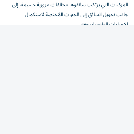
جانب تحويل السائق إلى الجهات المُختصة لاستكمال
الإجراءات القانونية بحقه.
وقال العميد جمعة بن سويدان إن مثل هذه التصرفات لا تُعد
مجرد مخالفات مرورية، وإنما سلوكيات مُتهورة قد تنتهي
بحوادث مأساوية خلال ثوانٍ معدودة، لافتاً إلى أن قيادة الدراجة
النارية بهذه السرعة تفقد قائدها القدرة على التحكم بها أو
الاستجابة لأي متغيرات مفاجئة على الطريق، كما تجعل مسافة
التوقف أطول بكثير من قدرة السائق على تفادي الخطر.
وأوضح أن فقدان السيطرة على الدراجة النارية عند سرعة تتجاوز
290 كم/ساعة يؤدي في كثير من الحالات إلى تدهورها
لمسافات طويلة، فيما يُقذف سائقها بقوة نتيجة اندفاع الجسم،
وقد يصطدم بالحواجز الحديدية أو أعمدة الإنارة أو الأرصفة، أو