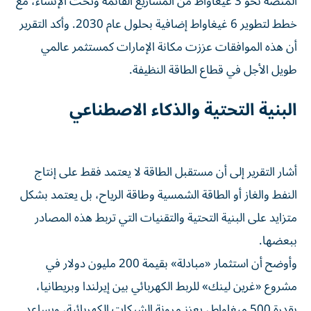
المنصة نحو 3 غيغاواط من المشاريع القائمة وتحت الإنشاء، مع
خطط لتطوير 6 غيغاواط إضافية بحلول عام 2030. وأكد التقرير
أن هذه الموافقات عززت مكانة الإمارات كمستثمر عالمي
طويل الأجل في قطاع الطاقة النظيفة.
البنية التحتية والذكاء الاصطناعي
أشار التقرير إلى أن مستقبل الطاقة لا يعتمد فقط على إنتاج
النفط والغاز أو الطاقة الشمسية وطاقة الرياح، بل يعتمد بشكل
متزايد على البنية التحتية والتقنيات التي تربط هذه المصادر
ببعضها.
وأوضح أن استثمار «مبادلة» بقيمة 200 مليون دولار في
مشروع «غرين لينك» للربط الكهربائي بين إيرلندا وبريطانيا،
بقدرة 500 ميغاواط، يعزز مرونة الشبكات الكهربائية، ويساعد