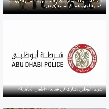
قائد عام شرطة أبوظبي يكرّم اثنين من منتسبي الدوريات
الأمنية لجهودهما الإنسانية (فيديو)
شرطة أبوظبي تشارك في فعالية «أطفال الجاهزية»