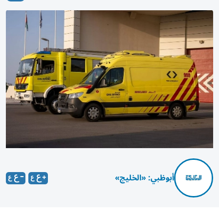
أبوظبي: «الخليج»