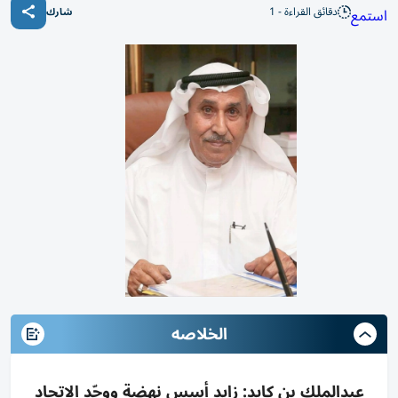
دقائق القراءة - 1
استمع
شارك
الخلاصه
عبدالملك بن كايد: زايد أسس نهضة ووحّد الاتحاد