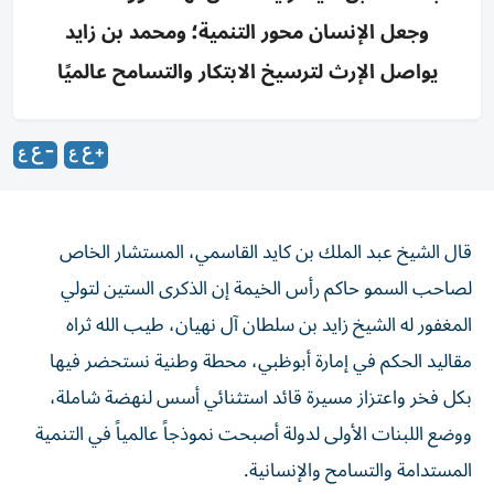
وجعل الإنسان محور التنمية؛ ومحمد بن زايد
يواصل الإرث لترسيخ الابتكار والتسامح عالميًا
قال الشيخ عبد الملك بن كايد القاسمي، المستشار الخاص
لصاحب السمو حاكم رأس الخيمة إن الذكرى الستين لتولي
المغفور له الشيخ زايد بن سلطان آل نهيان، طيب الله ثراه
مقاليد الحكم في إمارة أبوظبي، محطة وطنية نستحضر فيها
بكل فخر واعتزاز مسيرة قائد استثنائي أسس لنهضة شاملة،
ووضع اللبنات الأولى لدولة أصبحت نموذجاً عالمياً في التنمية
المستدامة والتسامح والإنسانية.
وأكد بهذه المناسبة أن الشيخ زايد، طيب الله ثراه، امتلك رؤية