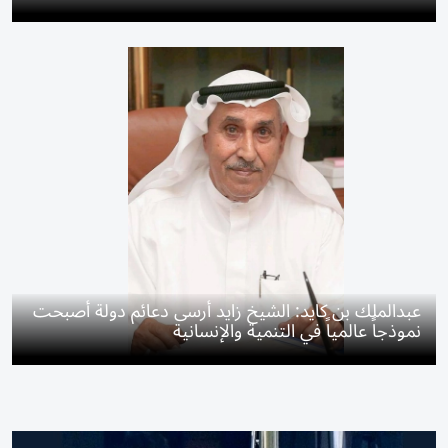
عبدالملك بن كايد: الشيخ زايد أرسى دعائم دولة أصبحت
نموذجاً عالمياً في التنمية والإنسانية