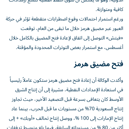
الدولية، وهو ما يعكس أن سوق النفط الفعلية تتمتع بإمدادات
كافية ومتوازنة.
ورغم استمرار احتمالات وقوع اضطرابات متقطعة تؤثر في حركة
العبور عبر مضيق هرمز خلال ما تبقى من العام، توقعت
«فيتش» التوصل إلى اتفاق لإعادة فتح المضيق بالكامل خلال
أغسطس، مع استمرار بعض التوترات المحدودة والمؤقتة.
فتح مضيق هرمز
وأكدت الوكالة أن إعادة فتح مضيق هرمز ستكون عاملاً رئيسياً
في استعادة الإمدادات النفطية، مشيرة إلى أن إنتاج الشرق
الأوسط كان يتعافى بسرعة قبل التصعيد الأخير، حيث تجاوز
إنتاج السعودية 70% من مستويات ما قبل الحرب، بينما عاد
إنتاج الإمارات إلى 100 %، ووصل إنتاج تحالف «أوبك» + إلى
أكثر من 80 % من مستوياته السابقة، فيما بلغ متوسط تدفقات