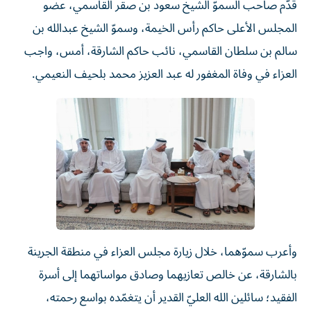
قدّم صاحب السموّ الشيخ سعود بن صقر القاسمي، عضو
المجلس الأعلى حاكم رأس الخيمة، وسموّ الشيخ عبدالله بن
سالم بن سلطان القاسمي، نائب حاكم الشارقة، أمس، واجب
العزاء في وفاة المغفور له عبد العزيز محمد بلحيف النعيمي.
وأعرب سموّهما، خلال زيارة مجلس العزاء في منطقة الجرينة
بالشارقة، عن خالص تعازيهما وصادق مواساتهما إلى أسرة
الفقيد؛ سائلين الله العليّ القدير أن يتغمّده بواسع رحمته،