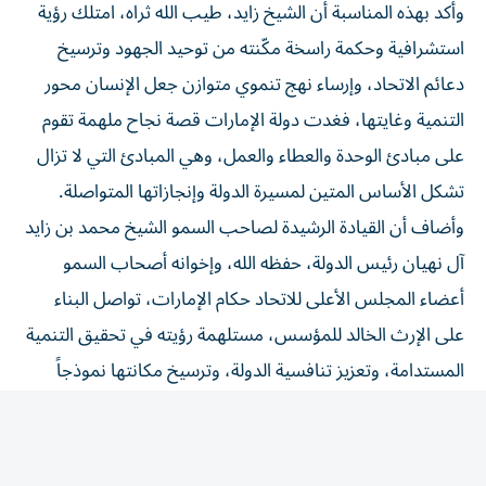
استشرافية وحكمة راسخة مكّنته من توحيد الجهود وترسيخ
دعائم الاتحاد، وإرساء نهج تنموي متوازن جعل الإنسان محور
التنمية وغايتها، فغدت دولة الإمارات قصة نجاح ملهمة تقوم
على مبادئ الوحدة والعطاء والعمل، وهي المبادئ التي لا تزال
تشكل الأساس المتين لمسيرة الدولة وإنجازاتها المتواصلة.
وأضاف أن القيادة الرشيدة لصاحب السمو الشيخ محمد بن زايد
آل نهيان رئيس الدولة، حفظه الله، وإخوانه أصحاب السمو
أعضاء المجلس الأعلى للاتحاد حكام الإمارات، تواصل البناء
على الإرث الخالد للمؤسس، مستلهمة رؤيته في تحقيق التنمية
المستدامة، وتعزيز تنافسية الدولة، وترسيخ مكانتها نموذجاً
عالمياً في الابتكار والتقدم والتعايش الإنساني.
وأشار إلى أن إرث الشيخ زايد سيبقى حياً في وجدان أبناء
الإمارات والأجيال المقبلة، بما تركه من سيرة عطرة ومسيرة