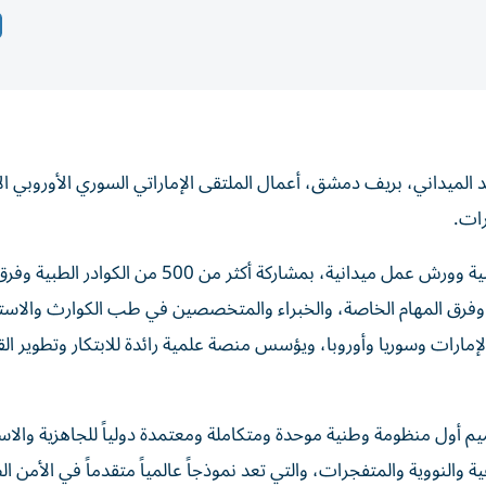
الميداني، بريف دمشق، أعمال الملتقى الإماراتي السوري الأوروبي ال
رات.
وتضمن الملتقى محاضرات افتراضية متخصصة ودورات طبية وورش عمل ميدانية، بمشاركة أكثر من 500 من الكوادر الطبية 
، وفرق المهام الخاصة، والخبراء والمتخصصين في طب الكوارث والاست
لإمارات وسوريا وأوروبا، ويؤسس منصة علمية رائدة للابتكار وتطوير ا
ميم أول منظومة وطنية موحدة ومتكاملة ومعتمدة دولياً للجاهزية والاس
ة والنووية والمتفجرات، والتي تعد نموذجاً عالمياً متقدماً في الأمن 