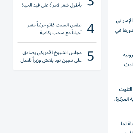
3
بأطول شعر لامرأة على قيد الحياة
لإماراتي
4
طقس السبت غائم جزئياً مغبر
دورها في
أحياناً مع سحب ركامية
5
مجلس الشيوخ الأمريكي يصادق
ونية
على تعيين تود بلانش وزيراً للعدل
وادث
التلوث
 المركزة،
لة لما