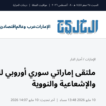
السبت ٢٥ صفر ١٤٤٨ ه - ٠٨ أغسطس ٢٠٢٦
|
مواقيت الصلاة
|
درجات الحرارة
الإمارات
عرب وعالم
اقتصاد
ري
الإمارات
/
أخبار الدار
ملتقى إماراتي سوري أوروبي للط
والإشعاعية والنووية
10 مايو 2026 13:48 مساء
|
آخر تحديث:
10 مايو 14:07 2026