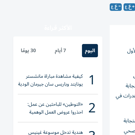
الأكثر قراءة
اليوم
7 أيام
30 يومًا
أول
1
وفرق
كيفية مشاهدة مباراة مانشستر
يونايتد وباريس سان جيرمان الودية
جابة
والقنوات الناقلة
لقدرات في
2
«التوطين» للباحثين عن عمل:
احذروا عروض العمل الوهمية
وتحققوا عبر «الباركود»
تجابة
الصحي
هندية تدخل موسوعة غينيس