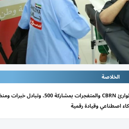
الخلاصة
انطلاق ملتقى إماراتي سوري أوروبي بدمشق لطوارئ CBRN والمتفجرات بمشاركة 500، وتب
كاء اصطناعي وقيادة رقمية