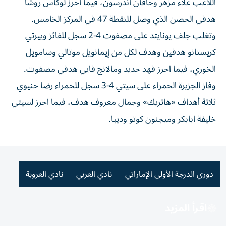
اللاعب علاء مزهر وحافان أندرسون، فيما احرز لوكاس روشا
هدفي الحصن الذي وصل للنقطة 47 في المركز الخامس.
وتغلب جلف يونايتد على مصفوت 4-2 سجل للفائز وييرتي
كريستانو هدفين وهدف لكل من إيمانويل موتالي وسامويل
الخوري، فيما احرز فهد حديد ومالانج فايي هدفي مصفوت.
وفاز الجزيرة الحمراء على سيتي 4-3 سجل للحمراء رضا حنيوي
ثلاثة أهداف «هاتريك» وجمال معروف هدف، فيما احرز لسيتي
خليفة ابابكر وميجنون كوتو وديبا.
دوري الدرجة الأولى الإماراتي
نادي العربي
نادي العروبة
اقرأ المزيد