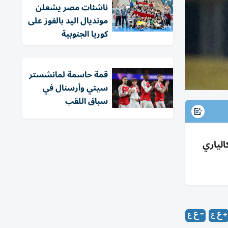
ناشئات مصر يشعلن
مونديال اليد بالفوز على
كوريا الجنوبية
قمة حاسمة لمانشستر
سيتي وأرسنال في
سباق اللقب
الياري