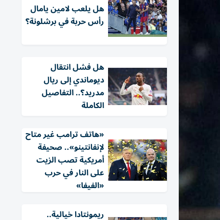
هل يلعب لامين يامال
رأس حربة في برشلونة؟
هل فشل انتقال
ديوماندي إلى ريال
مدريد؟.. التفاصيل
الكاملة
«هاتف ترامب غير متاح
لإنفانتينو».. صحيفة
أمريكية تصب الزيت
على النار في حرب
«الفيفا»
ريمونتادا خيالية..