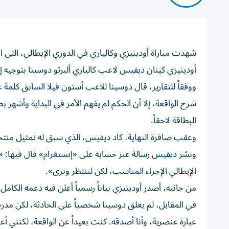
أودينيزي كينان ديفيس لاعب كالياري ألبرتو دوسينا بتوجيه إس
ووفقاً للتقارير، قال دوسينا للاعب أستون فيلا السابق كلمة
شرح الواقعة، إلا أن الحكم لم يفهم الأمر في البداية وأشهر
البطاقة لاحقاً.
وعقب صافرة النهاية، كاد ديفيس، الذي سبق له تمثيل منتخب إنجلترا تحت 20 عاماً، أن يشتبك مع 
ونشر ديفيس رسالة عبر حسابه على «إنستغرام» قال فيها: «هذا
الإيطالي الإجراء المناسب، لكن لننتظر ونرى».
من جانبه، أصدر أودينيزي بياناً رسمياً أعلن فيه دعمه الكامل ل
في المقابل، لم يعلق دوسينا شخصياً على الحادثة، لكن مدرب كا
عبارة عنصرية، وأنا أصدقه. كنت بعيداً عن الواقعة، لكنني 