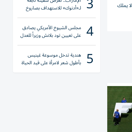
3
الإمارات.. تعرض سفينة تابعة
يس لا يملك
لـ«أدنوك» للاستهداف بصاروخ
أثناء عبورها «هرمز»
4
مجلس الشيوخ الأمريكي يصادق
على تعيين تود بلانش وزيراً للعدل
5
هندية تدخل موسوعة غينيس
بأطول شعر لامرأة على قيد الحياة