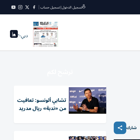
تسجيل الدخول
|
تسجيل حساب
دبي
--°
نرشح لكم
تشابي ألونسو: تعافيت
من «ندبة» ريال مدريد
شارك