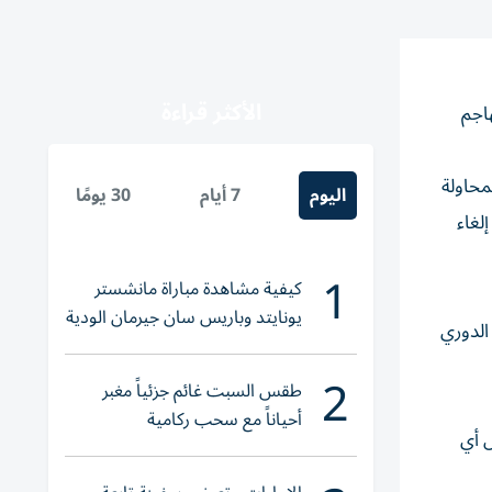
الأكثر قراءة
اتهم مهاجم
محاولة
اليوم
7 أيام
30 يومًا
لغاء
1
كيفية مشاهدة مباراة مانشستر
يونايتد وباريس سان جيرمان الودية
الدوري
والقنوات الناقلة
2
طقس السبت غائم جزئياً مغبر
أحياناً مع سحب ركامية
ل أي