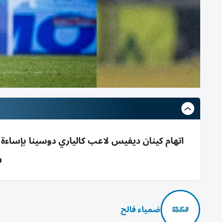
اتهام كينان ديفيس لاعب كالياري دوسينا بإساءة عن
و
ضمياء فالح