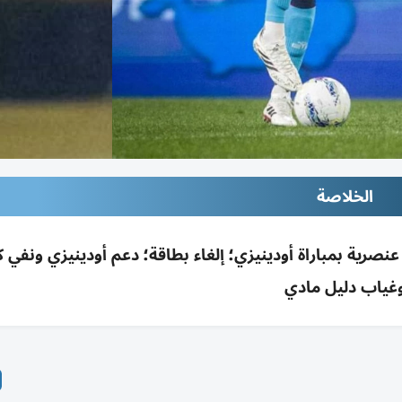
الخلاصة
صرية بمباراة أودينيزي؛ إلغاء بطاقة؛ دعم أودينيزي ونفي ك
غياب دليل مادي