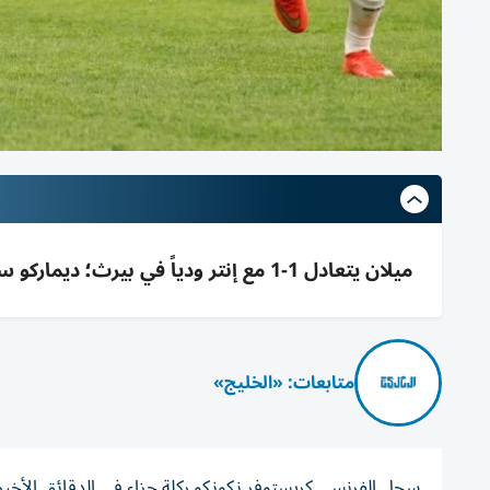
ميلان يتعادل 1-1 مع إنتر ودياً في بيرث؛ ديماركو سجل لإنتر ونكونكو عادل بركلة جزاء؛ مشاركة مودريتش وتأبين باريزي
متابعات: «الخليج»