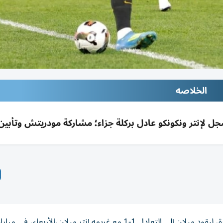
الخلاصه
سجل الفرنسي كريستوفر نكونكو ركلة جزاء في الدقائق الأخيرة، ليقود ميلان إلى التعادل 1-1 مع غريمه إنتر ميلان،الأربعا