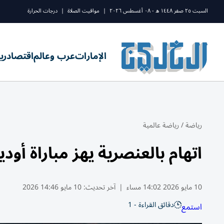
السبت ٢٥ صفر ١٤٤٨ ه - ٠٨ أغسطس ٢٠٢٦
|
مواقيت الصلاة
|
درجات الحرارة
الإمارات
عرب وعالم
اقتصاد
ري
رياضة
/
رياضة عالمية
اتهام بالعنصرية يهز مباراة أودي
10 مايو 2026 14:02 مساء
|
آخر تحديث:
10 مايو 14:46 2026
دقائق القراءة - 1
استمع