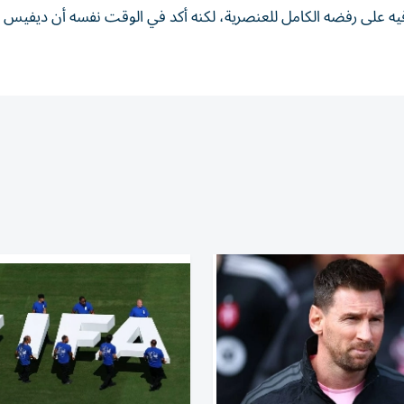
د خسارته الـ17 هذا الموسم، شدد فيه على رفضه الكامل للعنصرية، لكنه أكد في الوقت نفسه أن ديف