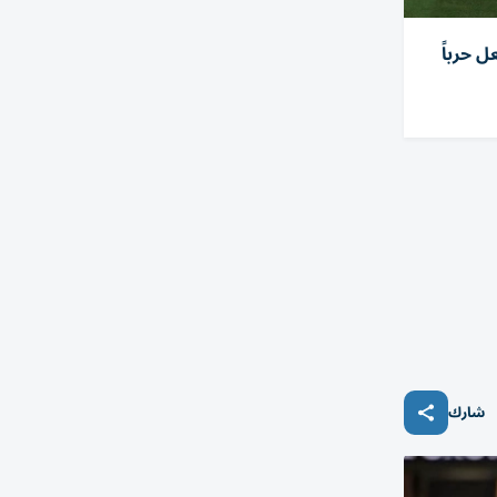
 تشعل حرباً
شارك