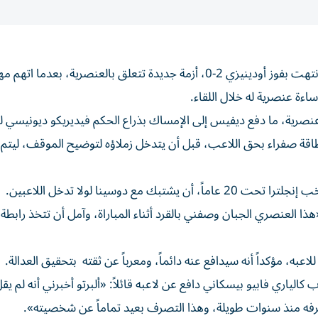
شهدت مباراة أودينيزي وكالياري في الدوري الإيطالي، التي انتهت بفوز أودينيزي 2-0، أزمة جديدة تتعلق بالعنصرية، بعدما 
اءة عنصرية له خلال اللقاء.
 عنصرية، ما دفع ديفيس إلى الإمساك بذراع الحكم فيديريكو ديونيسي ل
 بطاقة صفراء بحق اللاعب، قبل أن يتدخل زملاؤه لتوضيح الموقف، ليتم إ
دوسينا لولا تدخل اللاعبين.
 العنصري الجبان وصفني بالقرد أثناء المباراة، وآمل أن تتخذ رابطة 
لاعبه، مؤكداً أنه سيدافع عنه دائماً، ومعرباً عن ثقته بتحقيق العدالة.
لياري فابيو بيسكاني دافع عن لاعبه قائلاً: «ألبرتو أخبرني أنه لم يق
أعرفه منذ سنوات طويلة، وهذا التصرف بعيد تماماً عن شخصيته».