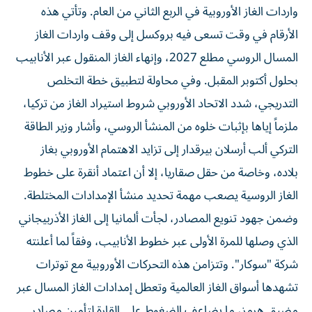
واردات الغاز الأوروبية في الربع الثاني من العام. وتأتي هذه
الأرقام في وقت تسعى فيه بروكسل إلى وقف واردات الغاز
المسال الروسي مطلع 2027، وإنهاء الغاز المنقول عبر الأنابيب
بحلول أكتوبر المقبل. وفي محاولة لتطبيق خطة التخلص
التدريجي، شدد الاتحاد الأوروبي شروط استيراد الغاز من تركيا،
ملزماً إياها بإثبات خلوه من المنشأ الروسي، وأشار وزير الطاقة
التركي ألب أرسلان بيرقدار إلى تزايد الاهتمام الأوروبي بغاز
بلاده، وخاصة من حقل صقاريا، إلا أن اعتماد أنقرة على خطوط
الغاز الروسية يصعب مهمة تحديد منشأ الإمدادات المختلطة.
وضمن جهود تنويع المصادر، لجأت ألمانيا إلى الغاز الأذربيجاني
الذي وصلها للمرة الأولى عبر خطوط الأنابيب، وفقاً لما أعلنته
شركة "سوكار". وتتزامن هذه التحركات الأوروبية مع توترات
تشهدها أسواق الغاز العالمية وتعطل إمدادات الغاز المسال عبر
مضيق هرمز، ما يضاعف الضغوط على القارة لتأمين مصادر