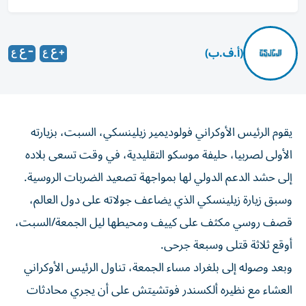
(أ.ف.ب)
يقوم الرئيس الأوكراني فولوديمير زيلينسكي، السبت، بزيارته
الأولى لصربيا، حليفة موسكو التقليدية، في وقت تسعى بلاده
إلى حشد الدعم الدولي لها بمواجهة تصعيد الضربات الروسية.
وسبق زيارة زيلينسكي الذي يضاعف جولاته على دول العالم،
قصف روسي مكثف على كييف ومحيطها ليل الجمعة/السبت،
أوقع ثلاثة قتلى وسبعة جرحى.
وبعد وصوله إلى بلغراد مساء الجمعة، تناول الرئيس الأوكراني
العشاء مع نظيره ألكسندر فوتشيتش على أن يجري محادثات
معه السبت في القصر الرئاسي، يليها إصدار بيان صحفي.