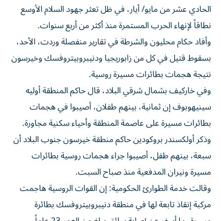
الحادي عشر من مايو/ أيار، في ظل تعثر جهود السلام الأوسع
نطاقاً لإنهاء الحرب المستمرة منذ أكثر ‌من أربع سنوات.
وأفاد حكام محليون والشرطة في تقارير منفصلة وردت، الأحد،
بسقوط قتيل في كل من زابوريجيا ودنيبروبيتروفسك وخيرسون
نتيجة هجمات بطائرات مسيرة روسية.
وفي خاركيف بشمال شرقي البلاد، قال حاكم المنطقة أوليه
سينيهوبوف إن ثمانية، بينهم طفلان، أصيبوا في هجمات
بطائرات مسيرة على عاصمة المنطقة وأحياء سكنية مجاورة.
وذكر أولكسندر بروكودين حاكم منطقة خيرسون جنوب البلاد أن
سبعة، بينهم طفل، أصيبوا ​جراء هجمات روسية بطائرات
مسيرة ونيران المدفعية منذ صباح السبت.
وقالت ‌خدمة الطوارئ الحكومية: إن القوات الروسية هاجمت
مركبة إنقاذ تابعة لها في منطقة دنيبروبيتروفسك بطائرة