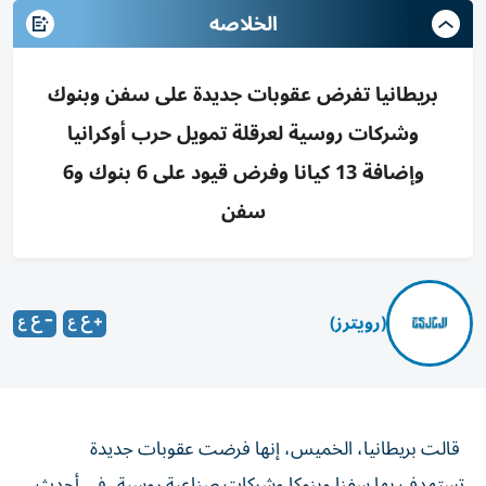
الخلاصه
بريطانيا تفرض عقوبات جديدة على سفن وبنوك
وشركات روسية لعرقلة تمويل حرب أوكرانيا
وإضافة 13 كيانا وفرض قيود على 6 بنوك و6
سفن
(رويترز)
قالت بريطانيا، الخميس، إنها فرضت عقوبات جديدة ​
تستهدف ⁠بها سفنا ‌وبنوكا وشركات صناعية ‌روسية، في أحدث