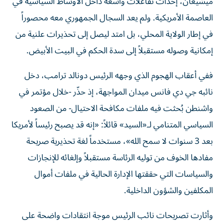
ميشيغان، إحداث تفاعلات واسعة داخل الأوساط السياسية في
العاصمة الأمريكية. ولم يعد السجال الجمهوري معه محصوراً
في إطار الولاية المحلي، بل امتد ليصل إلى تحذيرات علنية من
إمكانية وصوله مستقبلاً إلى سدة الحكم في البيت الأبيض.
ففي أعقاب الهجوم الذي وجهه الرئيس دونالد ترامب، دخل
نائبه جي دي فانس ميدان المواجهة، إذ حذّر -خلال مؤتمر في
واشنطن بُحثت فيه ملفات مكافحة الاحتيال- من الصعود
السياسي المتنامي لـ«السيد» قائلاً: «إنه قد يصبح رئيساً لأمريكا
بعد 3 سنوات لا سمح الله»، مستخدماً لغة تحذيرية صريحة
مفادها الخوف من توليه الرئاسة مستقبلاً وإلغائه للإنجازات
والسياسات التي حققتها الإدارة الحالية في ملفات أموال
المكلفين والشؤون الداخلية.
وأثارت تصريحات نائب الرئيس موجة انتقادات واضحة على