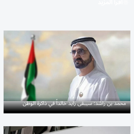
اقرأ المزيد
محمد بن راشد: سيبقى زايد خالداً في ذاكرة الوطن