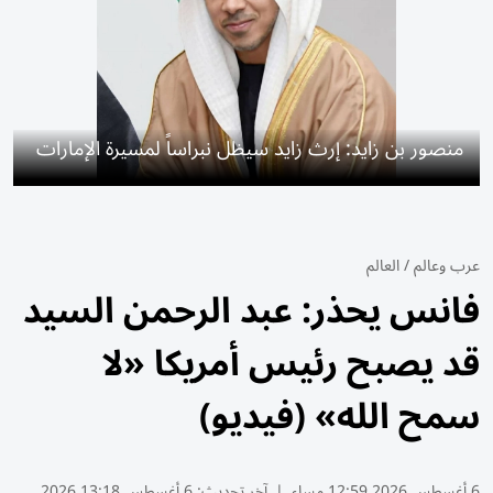
منصور بن زايد: إرث زايد سيظل نبراساً لمسيرة الإمارات
عرب وعالم
/
العالم
فانس يحذر: عبد الرحمن السيد
قد يصبح رئيس أمريكا «لا
سمح الله» (فيديو)
6 أغسطس 2026 12:59 مساء
|
آخر تحديث:
6 أغسطس 13:18 2026