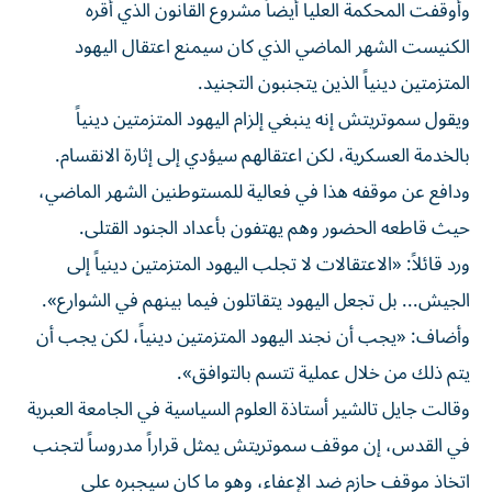
وأوقفت ⁠المحكمة العليا أيضاً مشروع القانون الذي أقره
الكنيست الشهر الماضي الذي كان سيمنع اعتقال اليهود
المتزمتين دينياً الذين يتجنبون التجنيد.
ويقول سموتريتش إنه ينبغي إلزام اليهود المتزمتين دينياً
بالخدمة العسكرية، لكن اعتقالهم سيؤدي إلى إثارة الانقسام.
ودافع عن موقفه هذا في فعالية للمستوطنين الشهر الماضي،
حيث قاطعه الحضور وهم يهتفون بأعداد الجنود القتلى.
ورد قائلاً: «الاعتقالات لا تجلب اليهود المتزمتين دينياً إلى
الجيش... بل تجعل اليهود يتقاتلون فيما ​بينهم في الشوارع».
وأضاف: «يجب ‌أن نجند اليهود المتزمتين دينياً، لكن يجب أن
يتم ذلك من خلال عملية تتسم بالتوافق».
وقالت جايل تالشير أستاذة العلوم السياسية في الجامعة العبرية
في القدس، إن موقف ‌سموتريتش يمثل قراراً مدروساً لتجنب
اتخاذ موقف حازم ضد الإعفاء، وهو ما كان سيجبره على