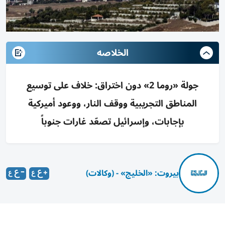
الخلاصه
جولة «روما 2» دون اختراق: خلاف على توسيع
المناطق التجريبية ووقف النار، ووعود أميركية
بإجابات، وإسرائيل تصعّد غارات جنوباً
بيروت: «الخليج» - (وكالات)
اختتمت الجولة السابعة من المفاوضات اللبنانية الإسرائيلية