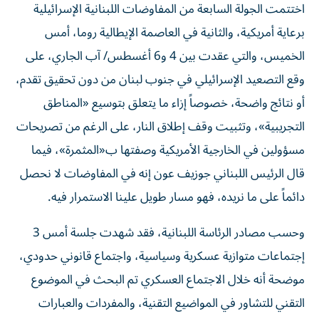
برعاية أمريكية، والثانية في العاصمة الإيطالية روما، أمس
الخميس، والتي عقدت بين 4 و6 أغسطس/ آب الجاري، على
وقع التصعيد الإسرائيلي في جنوب لبنان من دون تحقيق تقدم،
أو نتائج واضحة، خصوصاً إزاء ما يتعلق بتوسيع «المناطق
التجريبية»، وتثبيت وقف إطلاق النار، على الرغم من تصريحات
مسؤولين في الخارجية الأمريكية وصفتها ب«المثمرة»، فيما
قال الرئيس اللبناني جوزيف عون إنه في المفاوضات لا نحصل
دائماً على ما نريده، فهو مسار طويل علينا الاستمرار فيه.
وحسب مصادر الرئاسة اللبنانية، فقد شهدت جلسة أمس 3
إجتماعات متوازية عسكرية وسياسية، واجتماع قانوني حدودي،
موضحة أنه خلال الاجتماع العسكري تم البحث في الموضوع
التقني للتشاور في المواضيع التقنية، والمفردات والعبارات
العسكرية، لافتة إلى أن البحث في ملف الأسرى انقسم إلى