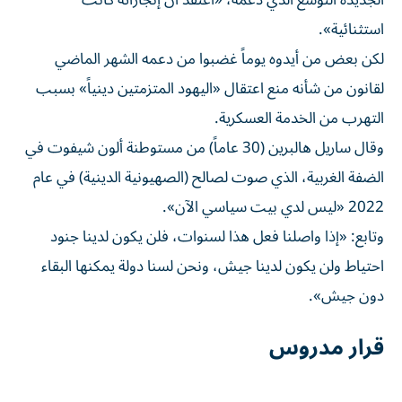
الجديدة التوسع الذي دعمه، «أعتقد أن إنجازاته كانت
استثنائية».
لكن بعض من أيدوه يوماً غضبوا من دعمه الشهر الماضي
لقانون من شأنه منع اعتقال «اليهود المتزمتين دينياً» بسبب
التهرب من الخدمة العسكرية.
وقال ساريل هالبرين (30 عاماً) من مستوطنة ألون شيفوت في
الضفة الغربية، الذي صوت لصالح (الصهيونية الدينية) في عام
2022 «ليس لدي بيت سياسي الآن».
وتابع: «إذا واصلنا فعل هذا لسنوات، فلن يكون لدينا جنود
احتياط ولن يكون لدينا جيش، ونحن لسنا دولة يمكنها البقاء
دون جيش».
قرار مدروس